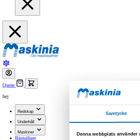
Quote
hej
Redskap
Samtycke
Underhåll
Maskiner
Denna webbplats använder 
Bästsäljare