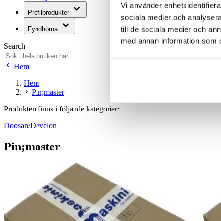
Vi använder enhetsidentifierar
Profilprodukter
sociala medier och analysera 
till de sociala medier och a
Fyndhörna
med annan information som du 
Search
Hem
Hem
Pin;master
Produkten finns i följande kategorier:
Doosan/Develon
Pin;master