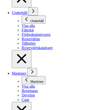
Underhåll
Underhåll
Visa alla
Filterkit
Förbrukningsvaror
Reservdelar
Tillbehör
Reservdelskataloger
Maskiner
Maskiner
Visa alla
Bergmann
Develon
Case