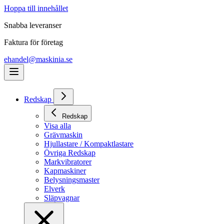
Hoppa till innehållet
Snabba leveranser
Faktura för företag
ehandel@maskinia.se
Redskap
Redskap
Visa alla
Grävmaskin
Hjullastare / Kompaktlastare
Övriga Redskap
Markvibratorer
Kapmaskiner
Belysningsmaster
Elverk
Släpvagnar