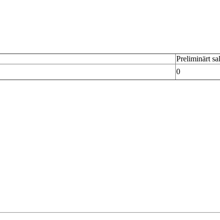
Preliminärt sa
0