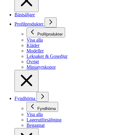
Bästsäljare
Profilprodukter
Profilprodukter
Visa alla
Kläder
Modeller
Leksaker & Gosedjur
Övrigt
Miniatyrskopor
Fyndhörna
Fyndhörna
Visa alla
Lagerutförsäljning
Begagnat