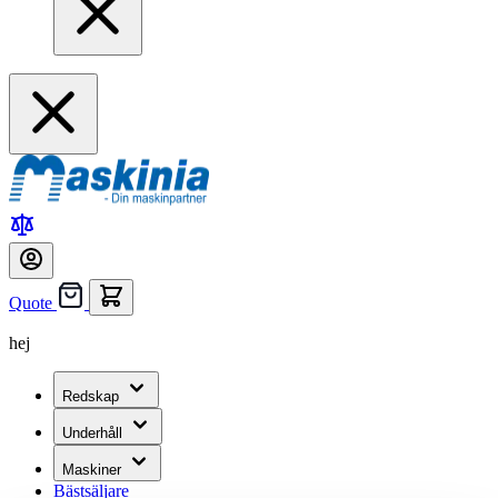
Quote
hej
Redskap
Underhåll
Maskiner
Bästsäljare