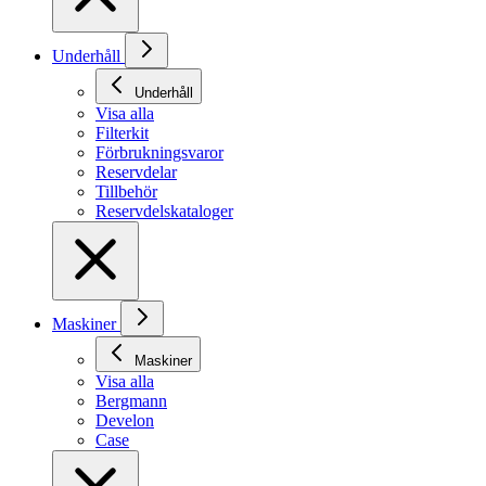
Underhåll
Underhåll
Visa alla
Filterkit
Förbrukningsvaror
Reservdelar
Tillbehör
Reservdelskataloger
Maskiner
Maskiner
Visa alla
Bergmann
Develon
Case