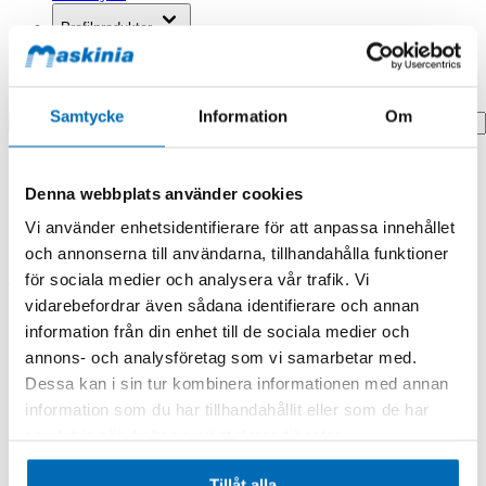
Profilprodukter
Fyndhörna
Search
Samtycke
Information
Om
Hem
Hem
Denna webbplats använder cookies
Washer,thrust
Vi använder enhetsidentifierare för att anpassa innehållet
Produkten finns i följande kategorier:
och annonserna till användarna, tillhandahålla funktioner
Doosan/Develon
för sociala medier och analysera vår trafik. Vi
vidarebefordrar även sådana identifierare och annan
Washer,thrust
information från din enhet till de sociala medier och
annons- och analysföretag som vi samarbetar med.
Dessa kan i sin tur kombinera informationen med annan
information som du har tillhandahållit eller som de har
samlat in när du har använt deras tjänster.
Tillåt alla