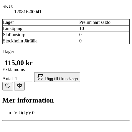
SKU:
120816-00041
Lager
Preliminärt saldo
Linköping
10
Staffanstorp
0
Stockholm Järfälla
0
I lager
115,00 kr
Exkl. moms
Antal
Lägg till i kundvagn
Mer information
Vikt(kg):
0