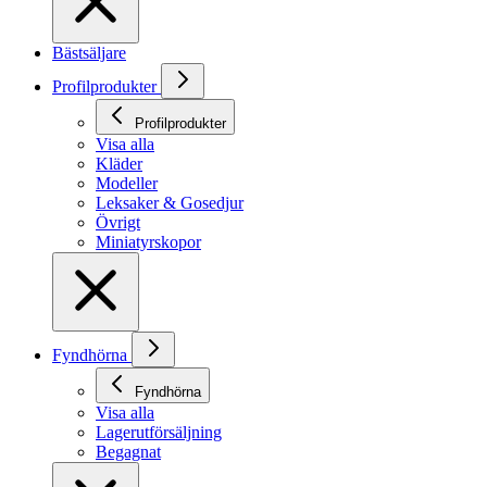
Bästsäljare
Profilprodukter
Profilprodukter
Visa alla
Kläder
Modeller
Leksaker & Gosedjur
Övrigt
Miniatyrskopor
Fyndhörna
Fyndhörna
Visa alla
Lagerutförsäljning
Begagnat