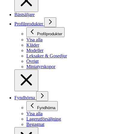
Bästsäljare
Profilprodukter
Profilprodukter
Visa alla
Kläder
Modeller
Leksaker & Gosedjur
Övrigt
Miniatyrskopor
Fyndhörna
Fyndhörna
Visa alla
Lagerutförsäljning
Begagnat