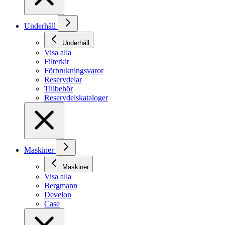
Underhåll
Underhåll
Visa alla
Filterkit
Förbrukningsvaror
Reservdelar
Tillbehör
Reservdelskataloger
Maskiner
Maskiner
Visa alla
Bergmann
Develon
Case