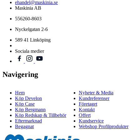
ehandel@maskinia.se
Maskinia AB
556260-8603
Nyckelgatan 2-6
589 41 Linköping
Sociala medier
Navigering
Hem
Nyheter & Media
Köp Develon
Kundreferenser
Köp Case
Företaget
Köp Bergmann
Kontakt
Köp Redskap & Tillbehör
Offert
Eftermarknad
Kundservice
Begagnat
Webshop Profilprodukter