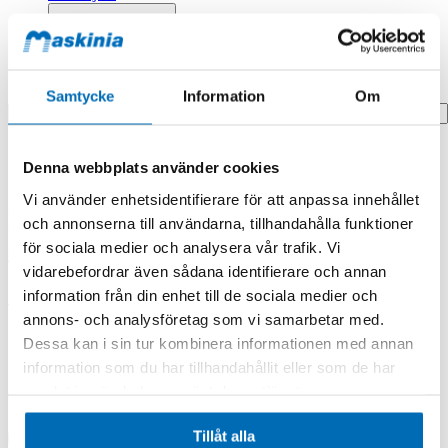
Profilprodukter
Fyndhörna
Search
Samtycke
Information
Om
Hem
Denna webbplats använder cookies
Hem
Axle,differential
Vi använder enhetsidentifierare för att anpassa innehållet
Produkten finns i följande kategorier:
och annonserna till användarna, tillhandahålla funktioner
för sociala medier och analysera vår trafik. Vi
Doosan/Develon
vidarebefordrar även sådana identifierare och annan
Axle,differential
information från din enhet till de sociala medier och
annons- och analysföretag som vi samarbetar med.
Dessa kan i sin tur kombinera informationen med annan
information som du har tillhandahållit eller som de har
samlat in när du har använt deras tjänster.
Tillåt alla