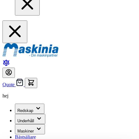
Quote
hej
Redskap
Underhåll
Maskiner
Bästsäljare