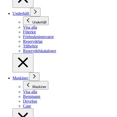
Underhåll
Underhåll
Visa alla
Filterkit
Förbrukningsvaror
Reservdelar
Tillbehör
Reservdelskataloger
Maskiner
Maskiner
Visa alla
Bergmann
Develon
Case