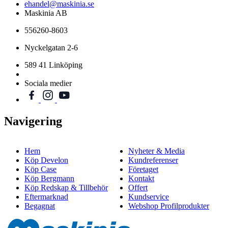
ehandel@maskinia.se
Maskinia AB
556260-8603
Nyckelgatan 2-6
589 41 Linköping
Sociala medier
Navigering
Hem
Nyheter & Media
Köp Develon
Kundreferenser
Köp Case
Företaget
Köp Bergmann
Kontakt
Köp Redskap & Tillbehör
Offert
Eftermarknad
Kundservice
Begagnat
Webshop Profilprodukter