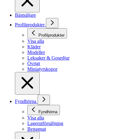
Bästsäljare
Profilprodukter
Profilprodukter
Visa alla
Kläder
Modeller
Leksaker & Gosedjur
Övrigt
Miniatyrskopor
Fyndhörna
Fyndhörna
Visa alla
Lagerutförsäljning
Begagnat