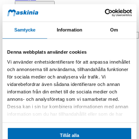
Profilprodukter
Fyndhörna
Search
Samtycke
Information
Om
Hem
Denna webbplats använder cookies
Hem
Axle,differential
Vi använder enhetsidentifierare för att anpassa innehållet
Produkten finns i följande kategorier:
och annonserna till användarna, tillhandahålla funktioner
för sociala medier och analysera vår trafik. Vi
Doosan/Develon
vidarebefordrar även sådana identifierare och annan
Axle,differential
information från din enhet till de sociala medier och
annons- och analysföretag som vi samarbetar med.
Dessa kan i sin tur kombinera informationen med annan
information som du har tillhandahållit eller som de har
samlat in när du har använt deras tjänster.
Tillåt alla