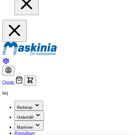
Quote
hej
Redskap
Underhåll
Maskiner
Bästsäljare