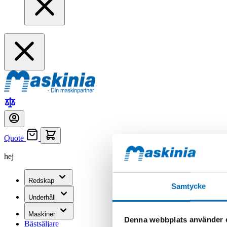
Quote
hej
Redskap
Samtycke
Underhåll
Maskiner
Denna webbplats använder 
Bästsäljare