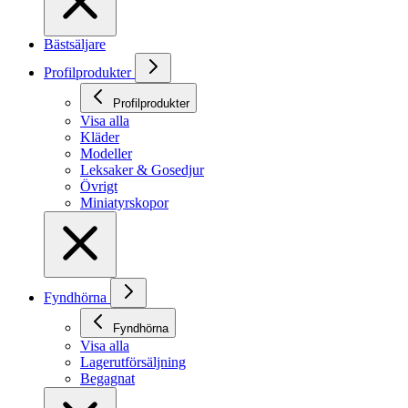
Bästsäljare
Profilprodukter
Profilprodukter
Visa alla
Kläder
Modeller
Leksaker & Gosedjur
Övrigt
Miniatyrskopor
Fyndhörna
Fyndhörna
Visa alla
Lagerutförsäljning
Begagnat