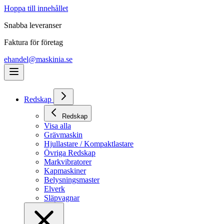
Hoppa till innehållet
Snabba leveranser
Faktura för företag
ehandel@maskinia.se
Redskap
Redskap
Visa alla
Grävmaskin
Hjullastare / Kompaktlastare
Övriga Redskap
Markvibratorer
Kapmaskiner
Belysningsmaster
Elverk
Släpvagnar