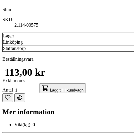
Shim
SKU:
2.114-00575
Lager
Linköping
Staffanstorp
Beställningsvara
113,00 kr
Exkl. moms
Antal
Lägg till i kundvagn
Mer information
Vikt(kg):
0