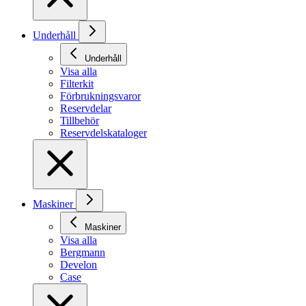
Underhåll
Underhåll
Visa alla
Filterkit
Förbrukningsvaror
Reservdelar
Tillbehör
Reservdelskataloger
Maskiner
Maskiner
Visa alla
Bergmann
Develon
Case