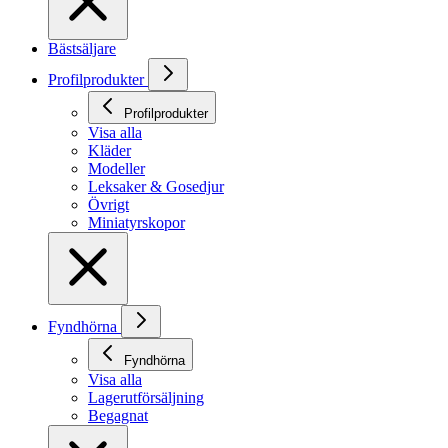
Bästsäljare
Profilprodukter
Profilprodukter
Visa alla
Kläder
Modeller
Leksaker & Gosedjur
Övrigt
Miniatyrskopor
Fyndhörna
Fyndhörna
Visa alla
Lagerutförsäljning
Begagnat