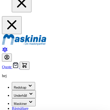
Quote
hej
Redskap
Underhåll
Maskiner
Bästsäljare