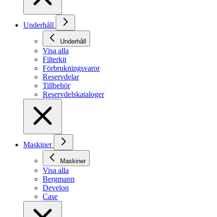
Underhåll
Underhåll
Visa alla
Filterkit
Förbrukningsvaror
Reservdelar
Tillbehör
Reservdelskataloger
Maskiner
Maskiner
Visa alla
Bergmann
Develon
Case