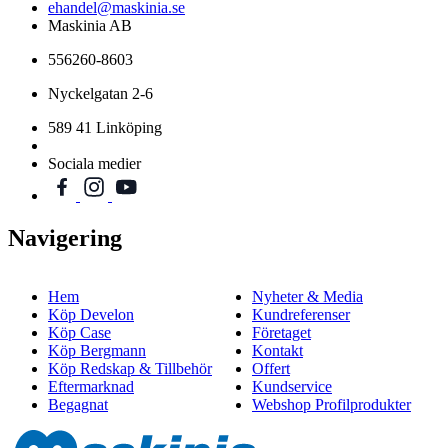
ehandel@maskinia.se
Maskinia AB
556260-8603
Nyckelgatan 2-6
589 41 Linköping
Sociala medier
Navigering
Hem
Nyheter & Media
Köp Develon
Kundreferenser
Köp Case
Företaget
Köp Bergmann
Kontakt
Köp Redskap & Tillbehör
Offert
Eftermarknad
Kundservice
Begagnat
Webshop Profilprodukter