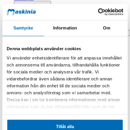
Profilprodukter
Fyndhörna
Search
Samtycke
Information
Om
Hem
Denna webbplats använder cookies
Hem
Roller Assy,upper
Vi använder enhetsidentifierare för att anpassa innehållet
Produkten finns i följande kategorier:
och annonserna till användarna, tillhandahålla funktioner
för sociala medier och analysera vår trafik. Vi
Doosan/Develon
vidarebefordrar även sådana identifierare och annan
Roller Assy,upper
information från din enhet till de sociala medier och
annons- och analysföretag som vi samarbetar med.
Dessa kan i sin tur kombinera informationen med annan
information som du har tillhandahållit eller som de har
samlat in när du har använt deras tjänster.
Tillåt alla