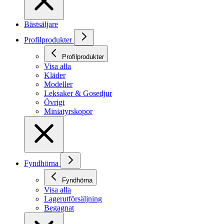
Bästsäljare
Profilprodukter
Profilprodukter
Visa alla
Kläder
Modeller
Leksaker & Gosedjur
Övrigt
Miniatyrskopor
Fyndhörna
Fyndhörna
Visa alla
Lagerutförsäljning
Begagnat