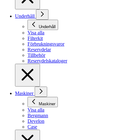
Underhåll
Underhåll
Visa alla
Filterkit
Förbrukningsvaror
Reservdelar
Tillbehör
Reservdelskataloger
Maskiner
Maskiner
Visa alla
Bergmann
Develon
Case