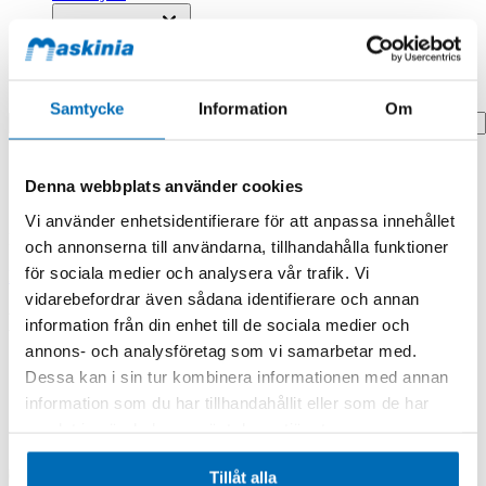
Profilprodukter
Fyndhörna
Search
Samtycke
Information
Om
Hem
Hem
Denna webbplats använder cookies
Nut,track Spring
Vi använder enhetsidentifierare för att anpassa innehållet
Produkten finns i följande kategorier:
och annonserna till användarna, tillhandahålla funktioner
för sociala medier och analysera vår trafik. Vi
Doosan/Develon
vidarebefordrar även sådana identifierare och annan
Nut,track Spring
information från din enhet till de sociala medier och
annons- och analysföretag som vi samarbetar med.
Dessa kan i sin tur kombinera informationen med annan
information som du har tillhandahållit eller som de har
samlat in när du har använt deras tjänster.
Tillåt alla