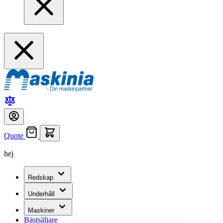
Quote
hej
Redskap
Underhåll
Maskiner
Bästsäljare