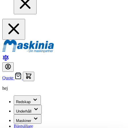
Quote
hej
Redskap
Underhåll
Maskiner
Bästsäljare