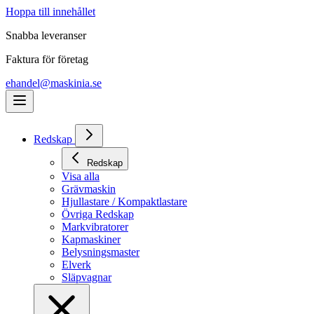
Hoppa till innehållet
Snabba leveranser
Faktura för företag
ehandel@maskinia.se
Redskap
Redskap
Visa alla
Grävmaskin
Hjullastare / Kompaktlastare
Övriga Redskap
Markvibratorer
Kapmaskiner
Belysningsmaster
Elverk
Släpvagnar