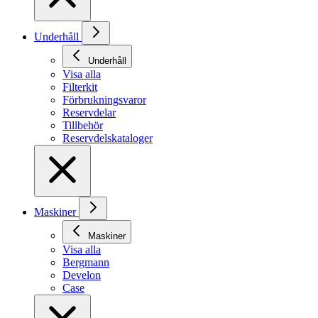
Underhåll
Underhåll
Visa alla
Filterkit
Förbrukningsvaror
Reservdelar
Tillbehör
Reservdelskataloger
Maskiner
Maskiner
Visa alla
Bergmann
Develon
Case