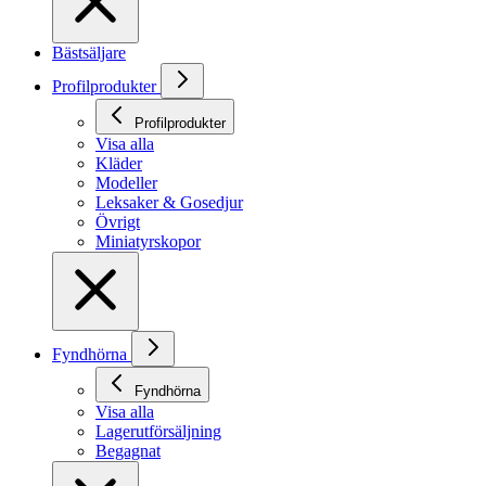
Bästsäljare
Profilprodukter
Profilprodukter
Visa alla
Kläder
Modeller
Leksaker & Gosedjur
Övrigt
Miniatyrskopor
Fyndhörna
Fyndhörna
Visa alla
Lagerutförsäljning
Begagnat