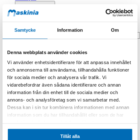
Profilprodukter
Fyndhörna
Search
Samtycke
Information
Om
Hem
Denna webbplats använder cookies
Hem
Pin;cutter
Vi använder enhetsidentifierare för att anpassa innehållet
Produkten finns i följande kategorier:
och annonserna till användarna, tillhandahålla funktioner
för sociala medier och analysera vår trafik. Vi
Doosan/Develon
vidarebefordrar även sådana identifierare och annan
Pin;cutter
information från din enhet till de sociala medier och
annons- och analysföretag som vi samarbetar med.
Dessa kan i sin tur kombinera informationen med annan
information som du har tillhandahållit eller som de har
samlat in när du har använt deras tjänster.
Tillåt alla