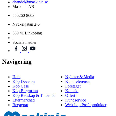
ehandel@maskinia.se
Maskinia AB
556260-8603
Nyckelgatan 2-6
589 41 Linköping
Sociala medier
Navigering
Hem
Nyheter & Media
Köp Develon
Kundreferenser
Köp Case
Företaget
Köp Bergmann
Kontakt
Köp Redskap & Tillbehör
Offert
Eftermarknad
Kundservice
Begagnat
Webshop Profilprodukter