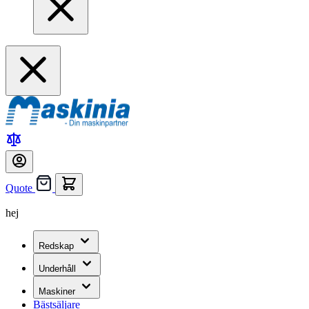
Quote
hej
Redskap
Underhåll
Maskiner
Bästsäljare