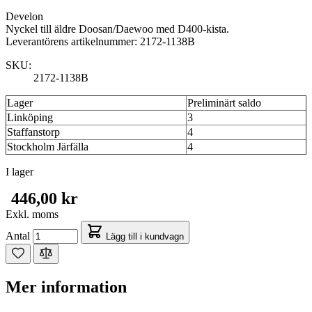
Develon
Nyckel till äldre Doosan/Daewoo med D400-kista.
Leverantörens artikelnummer: 2172-1138B
SKU:
2172-1138B
Lager
Preliminärt saldo
Linköping
3
Staffanstorp
4
Stockholm Järfälla
4
I lager
446,00 kr
Exkl. moms
Antal
Lägg till i kundvagn
Mer information