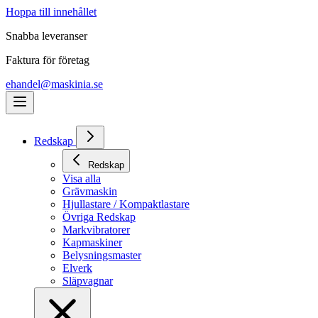
Hoppa till innehållet
Snabba leveranser
Faktura för företag
ehandel@maskinia.se
Redskap
Redskap
Visa alla
Grävmaskin
Hjullastare / Kompaktlastare
Övriga Redskap
Markvibratorer
Kapmaskiner
Belysningsmaster
Elverk
Släpvagnar