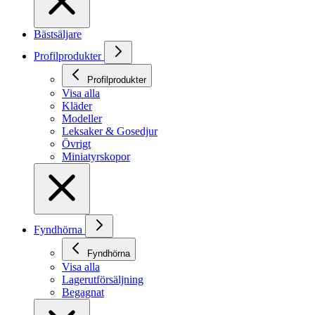
Bästsäljare
Profilprodukter
Profilprodukter
Visa alla
Kläder
Modeller
Leksaker & Gosedjur
Övrigt
Miniatyrskopor
Fyndhörna
Fyndhörna
Visa alla
Lagerutförsäljning
Begagnat