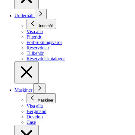
Underhåll
Underhåll
Visa alla
Filterkit
Förbrukningsvaror
Reservdelar
Tillbehör
Reservdelskataloger
Maskiner
Maskiner
Visa alla
Bergmann
Develon
Case