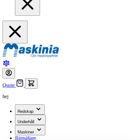
Quote
hej
Redskap
Underhåll
Maskiner
Bästsäljare