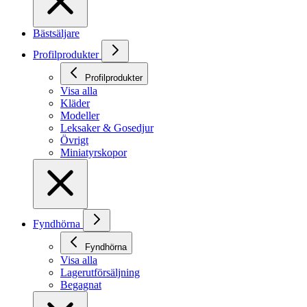
Bästsäljare
Profilprodukter
Profilprodukter
Visa alla
Kläder
Modeller
Leksaker & Gosedjur
Övrigt
Miniatyrskopor
Fyndhörna
Fyndhörna
Visa alla
Lagerutförsäljning
Begagnat