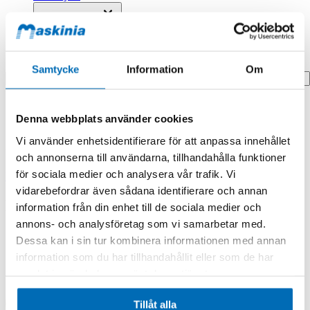
Profilprodukter
Fyndhörna
Search
Samtycke
Information
Om
Hem
Hem
Denna webbplats använder cookies
Link,master;rh
Vi använder enhetsidentifierare för att anpassa innehållet
Produkten finns i följande kategorier:
och annonserna till användarna, tillhandahålla funktioner
för sociala medier och analysera vår trafik. Vi
Doosan/Develon
vidarebefordrar även sådana identifierare och annan
Link,master;rh
information från din enhet till de sociala medier och
annons- och analysföretag som vi samarbetar med.
Dessa kan i sin tur kombinera informationen med annan
information som du har tillhandahållit eller som de har
samlat in när du har använt deras tjänster.
Tillåt alla