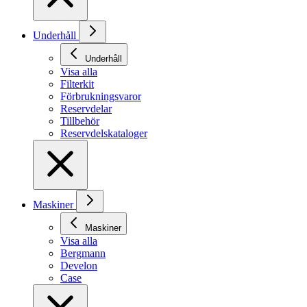
Underhåll
Underhåll
Visa alla
Filterkit
Förbrukningsvaror
Reservdelar
Tillbehör
Reservdelskataloger
Maskiner
Maskiner
Visa alla
Bergmann
Develon
Case