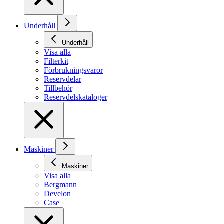
Underhåll
Underhåll
Visa alla
Filterkit
Förbrukningsvaror
Reservdelar
Tillbehör
Reservdelskataloger
Maskiner
Maskiner
Visa alla
Bergmann
Develon
Case