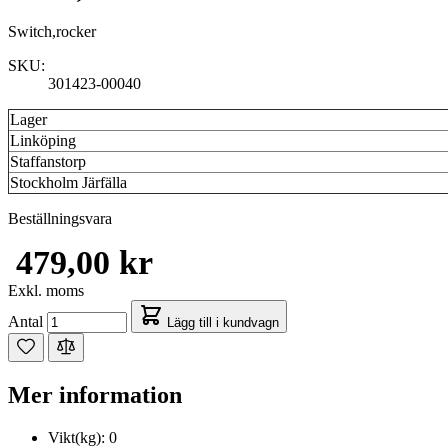
Switch,rocker
SKU:
301423-00040
Lager
Linköping
Staffanstorp
Stockholm Järfälla
Beställningsvara
479,00 kr
Exkl. moms
Antal
Lägg till i kundvagn
Mer information
Vikt(kg):
0