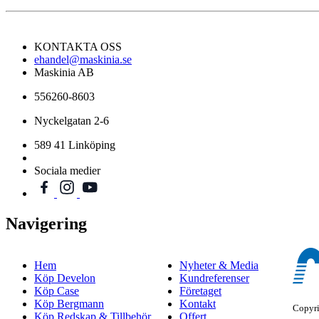
KONTAKTA OSS
ehandel@maskinia.se
Maskinia AB
556260-8603
Nyckelgatan 2-6
589 41 Linköping
Sociala medier
Navigering
Hem
Nyheter & Media
Köp Develon
Kundreferenser
Köp Case
Företaget
Köp Bergmann
Kontakt
Copyr
Köp Redskap & Tillbehör
Offert