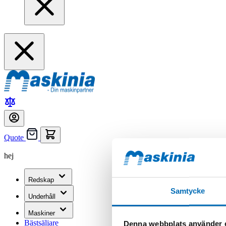
Quote
hej
Redskap
Samtycke
Underhåll
Maskiner
Bästsäljare
Denna webbplats använder 