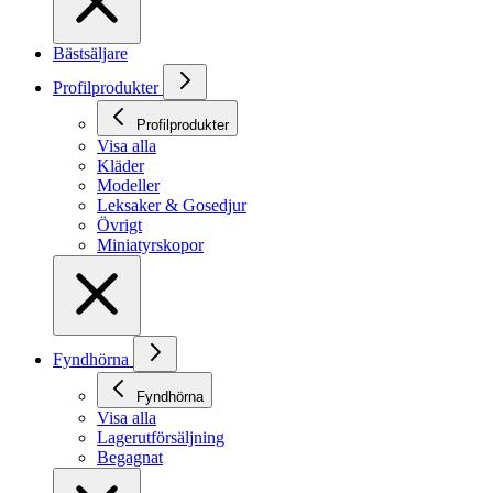
Bästsäljare
Profilprodukter
Profilprodukter
Visa alla
Kläder
Modeller
Leksaker & Gosedjur
Övrigt
Miniatyrskopor
Fyndhörna
Fyndhörna
Visa alla
Lagerutförsäljning
Begagnat