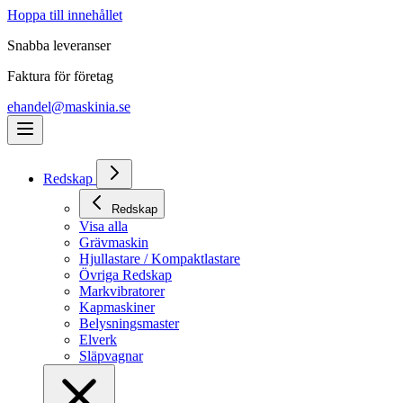
Hoppa till innehållet
Snabba leveranser
Faktura för företag
ehandel@maskinia.se
Redskap
Redskap
Visa alla
Grävmaskin
Hjullastare / Kompaktlastare
Övriga Redskap
Markvibratorer
Kapmaskiner
Belysningsmaster
Elverk
Släpvagnar