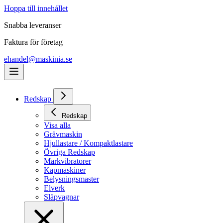
Hoppa till innehållet
Snabba leveranser
Faktura för företag
ehandel@maskinia.se
Redskap
Redskap
Visa alla
Grävmaskin
Hjullastare / Kompaktlastare
Övriga Redskap
Markvibratorer
Kapmaskiner
Belysningsmaster
Elverk
Släpvagnar