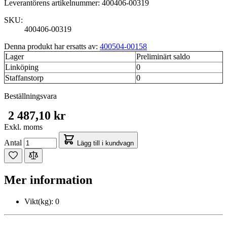
Leverantörens artikelnummer: 400406-00319
SKU:
400406-00319
Denna produkt har ersatts av:
400504-00158
Lager
Preliminärt saldo
Linköping
0
Staffanstorp
0
Beställningsvara
2 487,10 kr
Exkl. moms
Antal
Lägg till i kundvagn
Mer information
Vikt(kg):
0