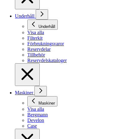
Underhåll
Underhåll
Visa alla
Filterkit
Förbrukningsvaror
Reservdelar
Tillbehör
Reservdelskataloger
Maskiner
Maskiner
Visa alla
Bergmann
Develon
Case