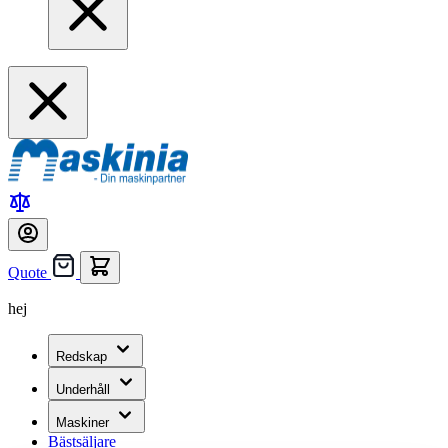
Quote
hej
Redskap
Underhåll
Maskiner
Bästsäljare