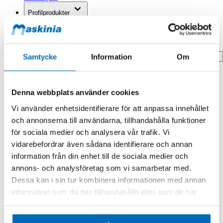
Profilprodukter
Fyndhörna
Search
Samtycke
Information
Om
Hem
Hem
Denna webbplats använder cookies
Filter
Vi använder enhetsidentifierare för att anpassa innehållet
Produkten finns i följande kategorier:
och annonserna till användarna, tillhandahålla funktioner
Doosan/Develon
för sociala medier och analysera vår trafik. Vi
vidarebefordrar även sådana identifierare och annan
Filter
information från din enhet till de sociala medier och
annons- och analysföretag som vi samarbetar med.
Dessa kan i sin tur kombinera informationen med annan
information som du har tillhandahållit eller som de har
samlat in när du har använt deras tjänster.