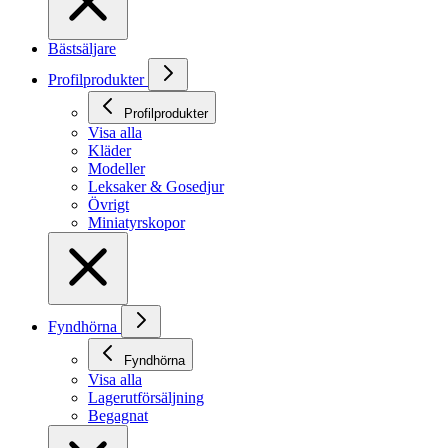
Bästsäljare
Profilprodukter
Profilprodukter
Visa alla
Kläder
Modeller
Leksaker & Gosedjur
Övrigt
Miniatyrskopor
Fyndhörna
Fyndhörna
Visa alla
Lagerutförsäljning
Begagnat