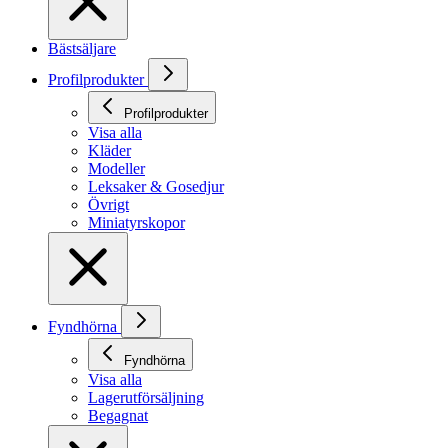
Bästsäljare
Profilprodukter
Profilprodukter
Visa alla
Kläder
Modeller
Leksaker & Gosedjur
Övrigt
Miniatyrskopor
Fyndhörna
Fyndhörna
Visa alla
Lagerutförsäljning
Begagnat