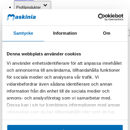
Profilprodukter
Fyndhörna
Search
Samtycke
Information
Om
Hem
Hem
Denna webbplats använder cookies
Pump Assy,water
Vi använder enhetsidentifierare för att anpassa innehållet
Produkten finns i följande kategorier:
och annonserna till användarna, tillhandahålla funktioner
Doosan/Develon
för sociala medier och analysera vår trafik. Vi
vidarebefordrar även sådana identifierare och annan
Pump Assy,water
information från din enhet till de sociala medier och
annons- och analysföretag som vi samarbetar med.
Dessa kan i sin tur kombinera informationen med annan
information som du har tillhandahållit eller som de har
samlat in när du har använt deras tjänster.