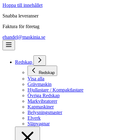
Hoppa till innehållet
Snabba leveranser
Faktura för företag
ehandel@maskinia.se
Redskap
Redskap
Visa alla
Grävmaskin
Hjullastare / Kompaktlastare
Övriga Redskap
Markvibratorer
Kapmaskiner
Belysningsmaster
Elverk
Släpvagnar