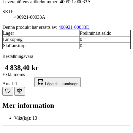
Leverantörens artikelnummer: 400921-00033A
SKU:
400921-00033A
Denna produkt har ersatts av:
400921-00033D
Lager
Preliminärt saldo
Linköping
0
Staffanstorp
0
Beställningsvara
4 838,40 kr
Exkl. moms
Antal
Lägg till i kundvagn
Mer information
Vikt(kg):
13