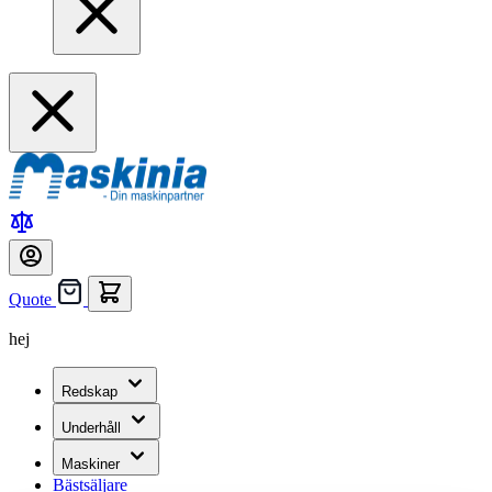
Quote
hej
Redskap
Underhåll
Maskiner
Bästsäljare