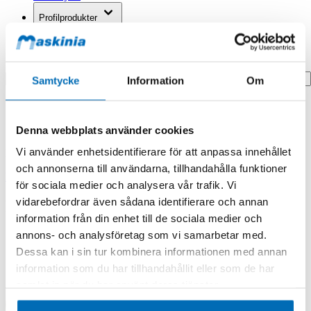
Profilprodukter
Fyndhörna
Search
Samtycke
Information
Om
Hem
Hem
Denna webbplats använder cookies
Pipe
Vi använder enhetsidentifierare för att anpassa innehållet
Produkten finns i följande kategorier:
och annonserna till användarna, tillhandahålla funktioner
Doosan/Develon
för sociala medier och analysera vår trafik. Vi
vidarebefordrar även sådana identifierare och annan
Pipe
information från din enhet till de sociala medier och
annons- och analysföretag som vi samarbetar med.
Dessa kan i sin tur kombinera informationen med annan
information som du har tillhandahållit eller som de har
samlat in när du har använt deras tjänster.