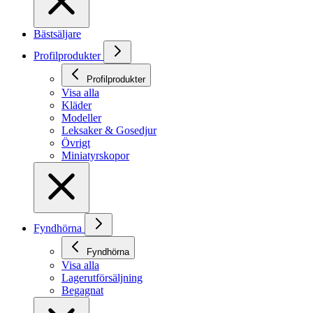
Bästsäljare
Profilprodukter
Profilprodukter
Visa alla
Kläder
Modeller
Leksaker & Gosedjur
Övrigt
Miniatyrskopor
Fyndhörna
Fyndhörna
Visa alla
Lagerutförsäljning
Begagnat