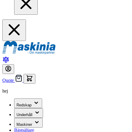
Quote
hej
Redskap
Underhåll
Maskiner
Bästsäljare