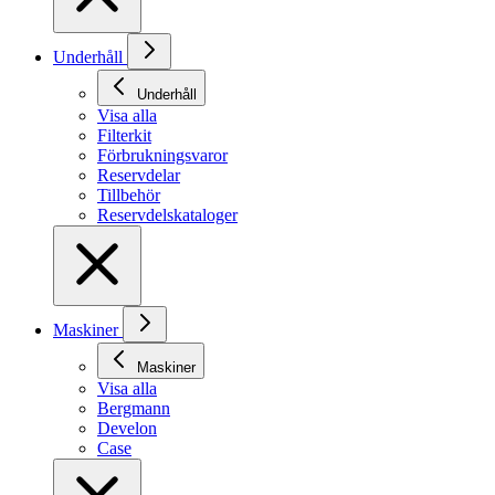
Underhåll
Underhåll
Visa alla
Filterkit
Förbrukningsvaror
Reservdelar
Tillbehör
Reservdelskataloger
Maskiner
Maskiner
Visa alla
Bergmann
Develon
Case