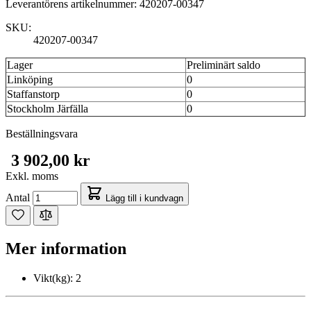
Leverantörens artikelnummer: 420207-00347
SKU:
420207-00347
Lager
Preliminärt saldo
Linköping
0
Staffanstorp
0
Stockholm Järfälla
0
Beställningsvara
3 902,00 kr
Exkl. moms
Antal
Lägg till i kundvagn
Mer information
Vikt(kg):
2