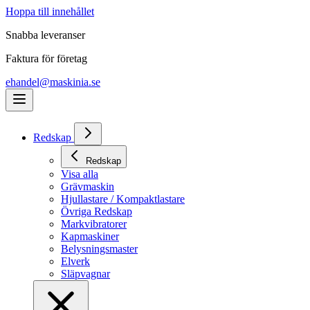
Hoppa till innehållet
Snabba leveranser
Faktura för företag
ehandel@maskinia.se
Redskap
Redskap
Visa alla
Grävmaskin
Hjullastare / Kompaktlastare
Övriga Redskap
Markvibratorer
Kapmaskiner
Belysningsmaster
Elverk
Släpvagnar