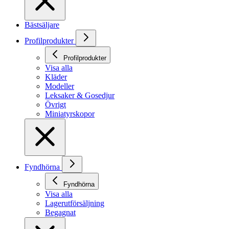
Bästsäljare
Profilprodukter
Profilprodukter
Visa alla
Kläder
Modeller
Leksaker & Gosedjur
Övrigt
Miniatyrskopor
Fyndhörna
Fyndhörna
Visa alla
Lagerutförsäljning
Begagnat