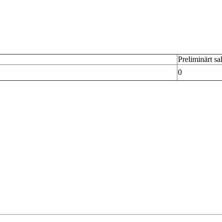
Preliminärt sa
0