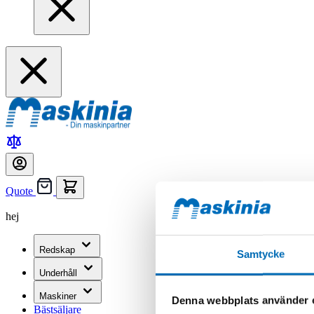
Quote
hej
Redskap
Samtycke
Underhåll
Maskiner
Denna webbplats använder 
Bästsäljare