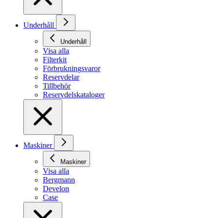
Underhåll
Underhåll
Visa alla
Filterkit
Förbrukningsvaror
Reservdelar
Tillbehör
Reservdelskataloger
Maskiner
Maskiner
Visa alla
Bergmann
Develon
Case