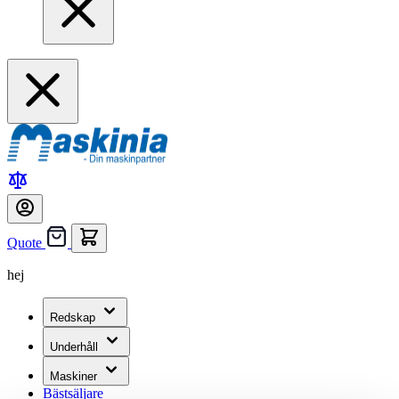
Quote
hej
Redskap
Underhåll
Maskiner
Bästsäljare