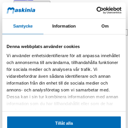
Profilprodukter
Fyndhörna
Samtycke
Information
Om
Search
Hem
Denna webbplats använder cookies
Hem
Gear,ring
Vi använder enhetsidentifierare för att anpassa innehållet
och annonserna till användarna, tillhandahålla funktioner
Produkten finns i följande kategorier:
för sociala medier och analysera vår trafik. Vi
Doosan/Develon
vidarebefordrar även sådana identifierare och annan
information från din enhet till de sociala medier och
Gear,ring
annons- och analysföretag som vi samarbetar med.
Dessa kan i sin tur kombinera informationen med annan
information som du har tillhandahållit eller som de har
samlat in när du har använt deras tjänster.
Tillåt alla