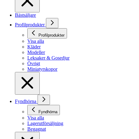
Bästsäljare
Profilprodukter
Profilprodukter
Visa alla
Kläder
Modeller
Leksaker & Gosedjur
Övrigt
Miniatyrskopor
Fyndhörna
Fyndhörna
Visa alla
Lagerutförsäljning
Begagnat