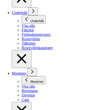
Underhåll
Underhåll
Visa alla
Filterkit
Förbrukningsvaror
Reservdelar
Tillbehör
Reservdelskataloger
Maskiner
Maskiner
Visa alla
Bergmann
Develon
Case