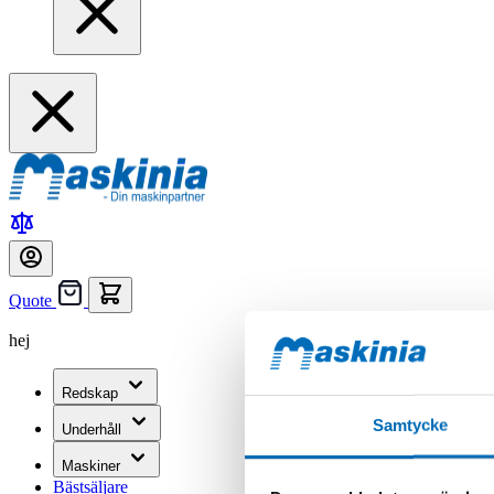
Quote
hej
Redskap
Samtycke
Underhåll
Maskiner
Bästsäljare