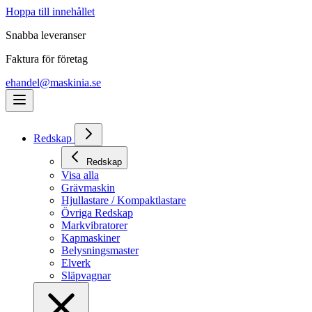
Hoppa till innehållet
Snabba leveranser
Faktura för företag
ehandel@maskinia.se
Redskap
Redskap
Visa alla
Grävmaskin
Hjullastare / Kompaktlastare
Övriga Redskap
Markvibratorer
Kapmaskiner
Belysningsmaster
Elverk
Släpvagnar