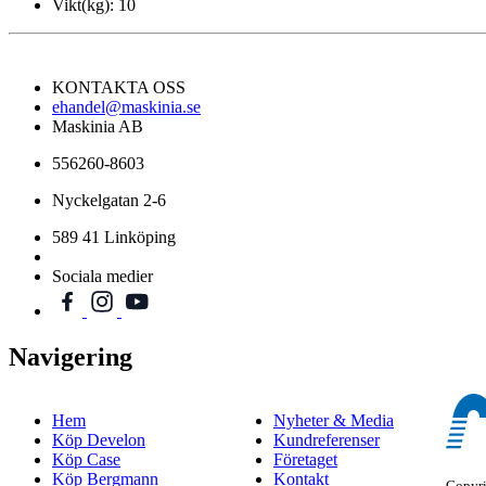
Vikt(kg):
10
KONTAKTA OSS
ehandel@maskinia.se
Maskinia AB
556260-8603
Nyckelgatan 2-6
589 41 Linköping
Sociala medier
Navigering
Hem
Nyheter & Media
Köp Develon
Kundreferenser
Köp Case
Företaget
Köp Bergmann
Kontakt
Copyr