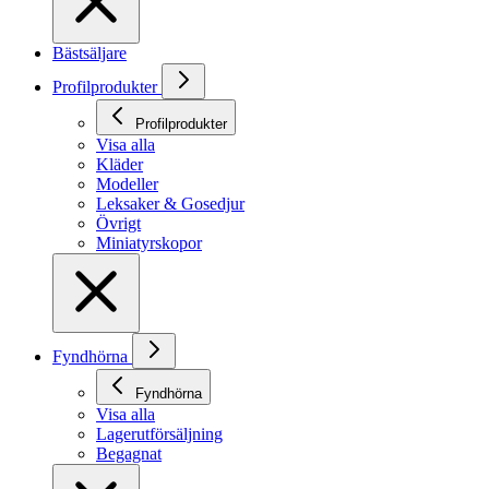
Bästsäljare
Profilprodukter
Profilprodukter
Visa alla
Kläder
Modeller
Leksaker & Gosedjur
Övrigt
Miniatyrskopor
Fyndhörna
Fyndhörna
Visa alla
Lagerutförsäljning
Begagnat