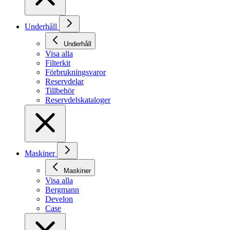
Underhåll
Underhåll
Visa alla
Filterkit
Förbrukningsvaror
Reservdelar
Tillbehör
Reservdelskataloger
Maskiner
Maskiner
Visa alla
Bergmann
Develon
Case