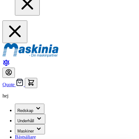
Quote
hej
Redskap
Underhåll
Maskiner
Bästsäljare