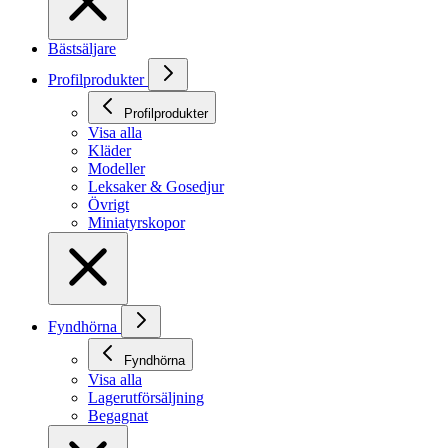
Bästsäljare
Profilprodukter
Profilprodukter
Visa alla
Kläder
Modeller
Leksaker & Gosedjur
Övrigt
Miniatyrskopor
Fyndhörna
Fyndhörna
Visa alla
Lagerutförsäljning
Begagnat