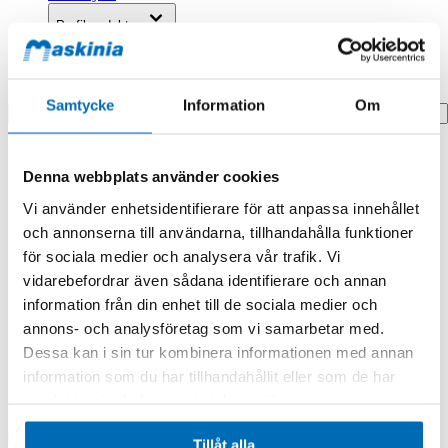
Profilprodukter
Fyndhörna
Search
Samtycke
Information
Om
Hem
Hem
Denna webbplats använder cookies
Pipe
Vi använder enhetsidentifierare för att anpassa innehållet
Produkten finns i följande kategorier:
och annonserna till användarna, tillhandahålla funktioner
Doosan/Develon
för sociala medier och analysera vår trafik. Vi
vidarebefordrar även sådana identifierare och annan
Pipe
information från din enhet till de sociala medier och
annons- och analysföretag som vi samarbetar med.
Dessa kan i sin tur kombinera informationen med annan
information som du har tillhandahållit eller som de har
samlat in när du har använt deras tjänster.
Tillåt alla