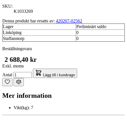
SKU:
K1033269
Denna produkt har ersatts av:
420207-02562
Lager
Preliminärt saldo
Linköping
0
Staffanstorp
0
Beställningsvara
2 688,40 kr
Exkl. moms
Antal
Lägg till i kundvagn
Mer information
Vikt(kg):
7