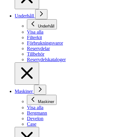
Underhåll
Underhåll
Visa alla
Filterkit
Förbrukningsvaror
Reservdelar
Tillbehör
Reservdelskataloger
Maskiner
Maskiner
Visa alla
Bergmann
Develon
Case