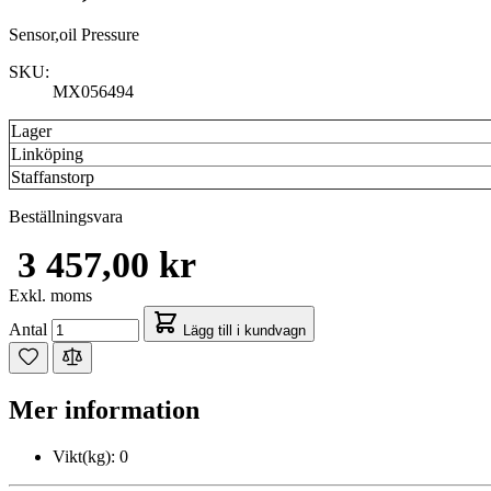
Sensor,oil Pressure
SKU:
MX056494
Lager
Linköping
Staffanstorp
Beställningsvara
3 457,00 kr
Exkl. moms
Antal
Lägg till i kundvagn
Mer information
Vikt(kg):
0