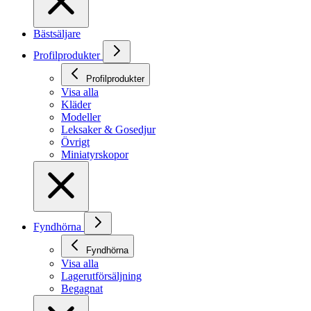
Bästsäljare
Profilprodukter
Profilprodukter
Visa alla
Kläder
Modeller
Leksaker & Gosedjur
Övrigt
Miniatyrskopor
Fyndhörna
Fyndhörna
Visa alla
Lagerutförsäljning
Begagnat