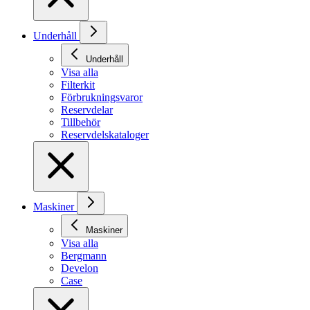
Underhåll
Underhåll
Visa alla
Filterkit
Förbrukningsvaror
Reservdelar
Tillbehör
Reservdelskataloger
Maskiner
Maskiner
Visa alla
Bergmann
Develon
Case