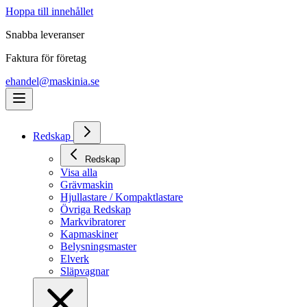
Hoppa till innehållet
Snabba leveranser
Faktura för företag
ehandel@maskinia.se
Redskap
Redskap
Visa alla
Grävmaskin
Hjullastare / Kompaktlastare
Övriga Redskap
Markvibratorer
Kapmaskiner
Belysningsmaster
Elverk
Släpvagnar