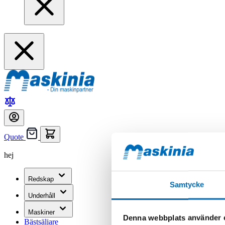
Quote
hej
Redskap
Samtycke
Underhåll
Maskiner
Denna webbplats använder 
Bästsäljare