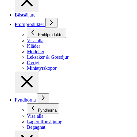
Bästsäljare
Profilprodukter
Profilprodukter
Visa alla
Kläder
Modeller
Leksaker & Gosedjur
Övrigt
Miniatyrskopor
Fyndhörna
Fyndhörna
Visa alla
Lagerutförsäljning
Begagnat