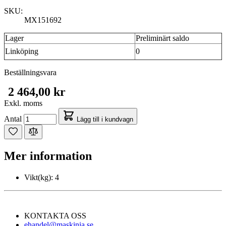
SKU:
MX151692
Lager
Preliminärt saldo
Linköping
0
Beställningsvara
2 464,00 kr
Exkl. moms
Antal
Lägg till i kundvagn
Mer information
Vikt(kg):
4
KONTAKTA OSS
ehandel@maskinia.se