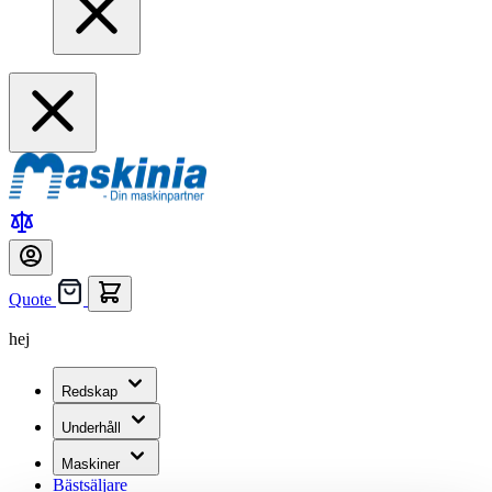
Quote
hej
Redskap
Underhåll
Maskiner
Bästsäljare