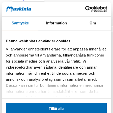
Profilprodukter
Fyndhörna
Samtycke
Information
Om
Search
Hem
Denna webbplats använder cookies
Hem
Filter,air
Vi använder enhetsidentifierare för att anpassa innehållet
och annonserna till användarna, tillhandahålla funktioner
Produkten finns i följande kategorier:
för sociala medier och analysera vår trafik. Vi
Doosan/Develon
vidarebefordrar även sådana identifierare och annan
information från din enhet till de sociala medier och
Filter,air
annons- och analysföretag som vi samarbetar med.
Dessa kan i sin tur kombinera informationen med annan
information som du har tillhandahållit eller som de har
samlat in när du har använt deras tjänster.
Tillåt alla