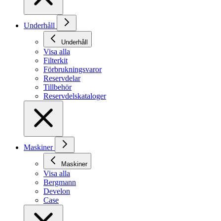
Underhåll
Underhåll
Visa alla
Filterkit
Förbrukningsvaror
Reservdelar
Tillbehör
Reservdelskataloger
Maskiner
Maskiner
Visa alla
Bergmann
Develon
Case