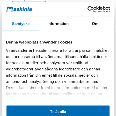
Profilprodukter
Fyndhörna
Samtycke
Information
Om
Search
Hem
Denna webbplats använder cookies
Hem
Kit
Vi använder enhetsidentifierare för att anpassa innehållet
och annonserna till användarna, tillhandahålla funktioner
Produkten finns i följande kategorier:
för sociala medier och analysera vår trafik. Vi
Doosan/Develon
vidarebefordrar även sådana identifierare och annan
information från din enhet till de sociala medier och
Kit
annons- och analysföretag som vi samarbetar med.
Dessa kan i sin tur kombinera informationen med annan
information som du har tillhandahållit eller som de har
samlat in när du har använt deras tjänster.
Tillåt alla