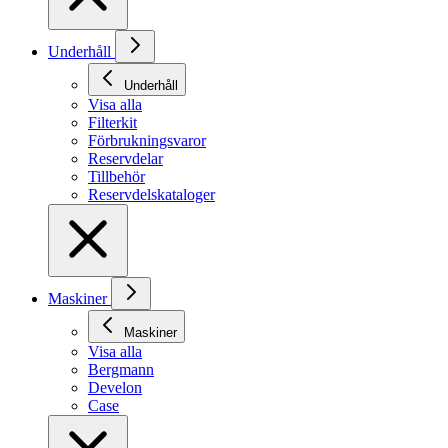
Underhåll
Underhåll
Visa alla
Filterkit
Förbrukningsvaror
Reservdelar
Tillbehör
Reservdelskataloger
Maskiner
Maskiner
Visa alla
Bergmann
Develon
Case