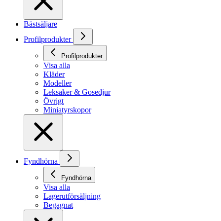
Bästsäljare
Profilprodukter
Profilprodukter
Visa alla
Kläder
Modeller
Leksaker & Gosedjur
Övrigt
Miniatyrskopor
Fyndhörna
Fyndhörna
Visa alla
Lagerutförsäljning
Begagnat