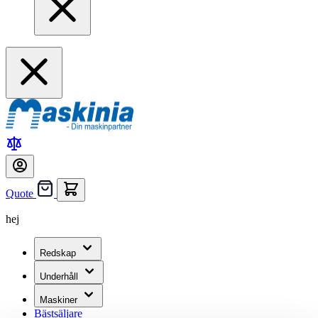
Quote
hej
Redskap
Underhåll
Maskiner
Bästsäljare