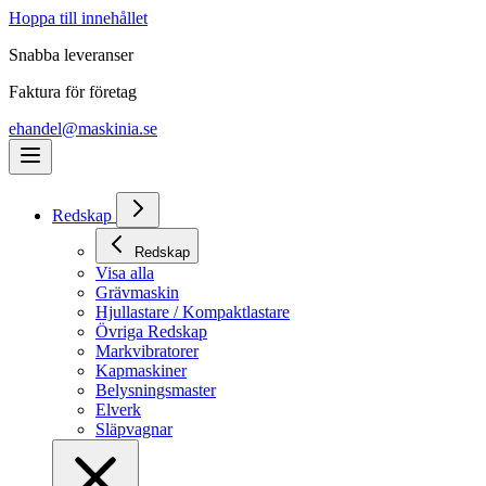
Hoppa till innehållet
Snabba leveranser
Faktura för företag
ehandel@maskinia.se
Redskap
Redskap
Visa alla
Grävmaskin
Hjullastare / Kompaktlastare
Övriga Redskap
Markvibratorer
Kapmaskiner
Belysningsmaster
Elverk
Släpvagnar