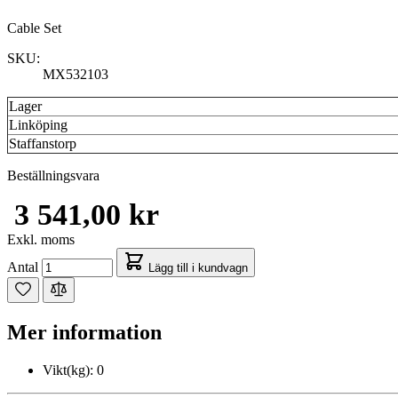
Cable Set
SKU:
MX532103
Lager
Linköping
Staffanstorp
Beställningsvara
3 541,00 kr
Exkl. moms
Antal
Lägg till i kundvagn
Mer information
Vikt(kg):
0