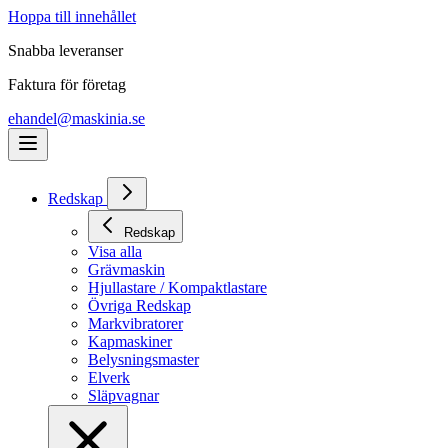
Hoppa till innehållet
Snabba leveranser
Faktura för företag
ehandel@maskinia.se
Redskap
Redskap
Visa alla
Grävmaskin
Hjullastare / Kompaktlastare
Övriga Redskap
Markvibratorer
Kapmaskiner
Belysningsmaster
Elverk
Släpvagnar