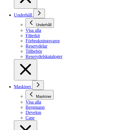
Underhåll
Underhåll
Visa alla
Filterkit
Förbrukningsvaror
Reservdelar
Tillbehör
Reservdelskataloger
Maskiner
Maskiner
Visa alla
Bergmann
Develon
Case