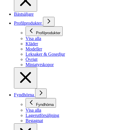
Bästsäljare
Profilprodukter
Profilprodukter
Visa alla
Kläder
Modeller
Leksaker & Gosedjur
Övrigt
Miniatyrskopor
Fyndhörna
Fyndhörna
Visa alla
Lagerutförsäljning
Begagnat