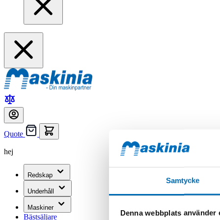
Quote
hej
Redskap
Samtycke
Underhåll
Maskiner
Denna webbplats använder 
Bästsäljare