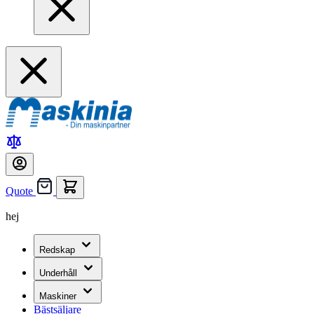
Quote
hej
Redskap
Underhåll
Maskiner
Bästsäljare