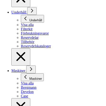
Underhåll
Underhåll
Visa alla
Filterkit
Förbrukningsvaror
Reservdelar
Tillbehör
Reservdelskataloger
Maskiner
Maskiner
Visa alla
Bergmann
Develon
Case