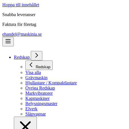
Hoppa till innehållet
Snabba leveranser
Faktura för företag
ehandel@maskinia.se
Redskap
Redskap
Visa alla
Grävmaskin
Hjullastare / Kompaktlastare
Övriga Redskap
Markvibratorer
Kapmaskiner
Belysningsmaster
Elverk
Släpvagnar