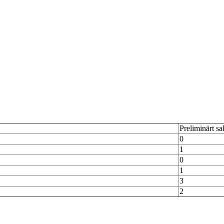
Preliminärt sa
0
1
0
1
3
2