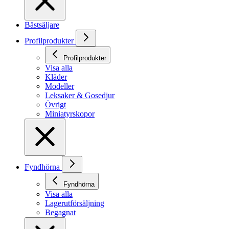
Bästsäljare
Profilprodukter
Profilprodukter
Visa alla
Kläder
Modeller
Leksaker & Gosedjur
Övrigt
Miniatyrskopor
Fyndhörna
Fyndhörna
Visa alla
Lagerutförsäljning
Begagnat