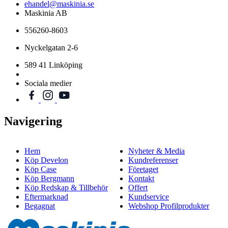
ehandel@maskinia.se
Maskinia AB
556260-8603
Nyckelgatan 2-6
589 41 Linköping
Sociala medier
Navigering
Hem
Nyheter & Media
Köp Develon
Kundreferenser
Köp Case
Företaget
Köp Bergmann
Kontakt
Köp Redskap & Tillbehör
Offert
Eftermarknad
Kundservice
Begagnat
Webshop Profilprodukter