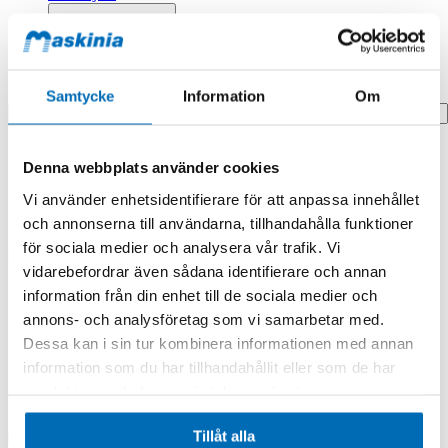
Profilprodukter
Fyndhörna
Search
Samtycke
Information
Om
Hem
Denna webbplats använder cookies
Hem
Handle
Vi använder enhetsidentifierare för att anpassa innehållet
Produkten finns i följande kategorier:
och annonserna till användarna, tillhandahålla funktioner
för sociala medier och analysera vår trafik. Vi
Case
vidarebefordrar även sådana identifierare och annan
Handle
information från din enhet till de sociala medier och
annons- och analysföretag som vi samarbetar med.
Dessa kan i sin tur kombinera informationen med annan
information som du har tillhandahållit eller som de har
samlat in när du har använt deras tjänster.
Tillåt alla