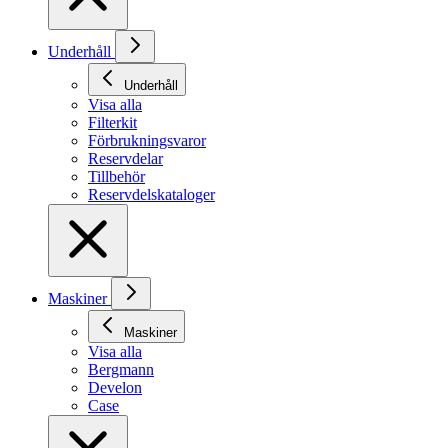
Underhåll
Underhåll
Visa alla
Filterkit
Förbrukningsvaror
Reservdelar
Tillbehör
Reservdelskataloger
Maskiner
Maskiner
Visa alla
Bergmann
Develon
Case