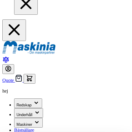
Quote
hej
Redskap
Underhåll
Maskiner
Bästsäljare