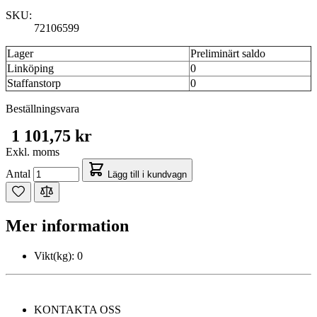
SKU:
72106599
Lager
Preliminärt saldo
Linköping
0
Staffanstorp
0
Beställningsvara
1 101,75 kr
Exkl. moms
Antal
Lägg till i kundvagn
Mer information
Vikt(kg):
0
KONTAKTA OSS