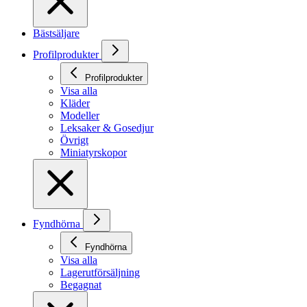
Bästsäljare
Profilprodukter
Profilprodukter
Visa alla
Kläder
Modeller
Leksaker & Gosedjur
Övrigt
Miniatyrskopor
Fyndhörna
Fyndhörna
Visa alla
Lagerutförsäljning
Begagnat