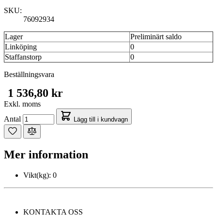
SKU:
76092934
Lager
Preliminärt saldo
Linköping
0
Staffanstorp
0
Beställningsvara
1 536,80 kr
Exkl. moms
Antal
Lägg till i kundvagn
Mer information
Vikt(kg):
0
KONTAKTA OSS