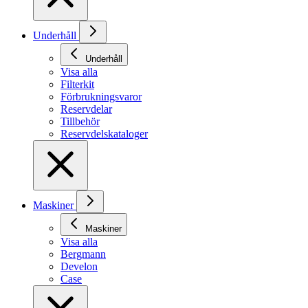
Underhåll
Underhåll
Visa alla
Filterkit
Förbrukningsvaror
Reservdelar
Tillbehör
Reservdelskataloger
Maskiner
Maskiner
Visa alla
Bergmann
Develon
Case