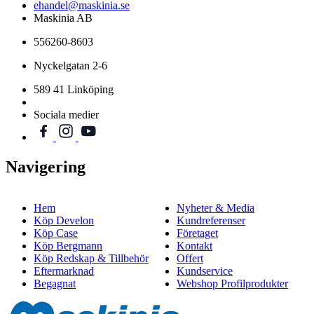
ehandel@maskinia.se
Maskinia AB
556260-8603
Nyckelgatan 2-6
589 41 Linköping
Sociala medier
Navigering
Hem
Nyheter & Media
Köp Develon
Kundreferenser
Köp Case
Företaget
Köp Bergmann
Kontakt
Köp Redskap & Tillbehör
Offert
Eftermarknad
Kundservice
Begagnat
Webshop Profilprodukter