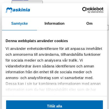
Profilprodukter
Fyndhörna
Search
Samtycke
Information
Om
Hem
Denna webbplats använder cookies
Hem
Sliding Pad
Vi använder enhetsidentifierare för att anpassa innehållet
Produkten finns i följande kategorier:
och annonserna till användarna, tillhandahålla funktioner
för sociala medier och analysera vår trafik. Vi
Case
vidarebefordrar även sådana identifierare och annan
Sliding Pad
information från din enhet till de sociala medier och
annons- och analysföretag som vi samarbetar med.
Dessa kan i sin tur kombinera informationen med annan
information som du har tillhandahållit eller som de har
samlat in när du har använt deras tjänster.
Tillåt alla