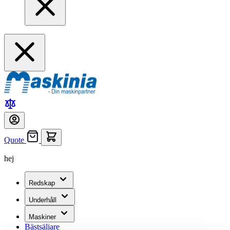
Quote
hej
Redskap
Underhåll
Maskiner
Bästsäljare