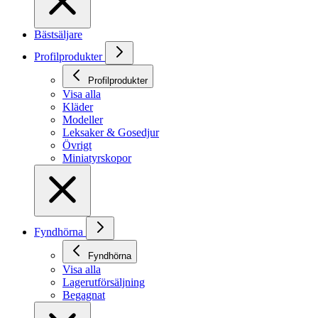
Bästsäljare
Profilprodukter
Profilprodukter
Visa alla
Kläder
Modeller
Leksaker & Gosedjur
Övrigt
Miniatyrskopor
Fyndhörna
Fyndhörna
Visa alla
Lagerutförsäljning
Begagnat