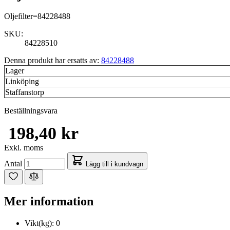
Oljefilter=84228488
SKU:
84228510
Denna produkt har ersatts av:
84228488
Lager
Linköping
Staffanstorp
Beställningsvara
198,40 kr
Exkl. moms
Antal
Lägg till i kundvagn
Mer information
Vikt(kg):
0