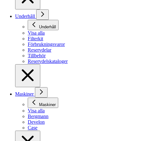
Underhåll
Underhåll
Visa alla
Filterkit
Förbrukningsvaror
Reservdelar
Tillbehör
Reservdelskataloger
Maskiner
Maskiner
Visa alla
Bergmann
Develon
Case