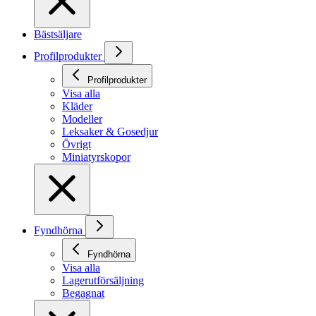
Bästsäljare
Profilprodukter
Profilprodukter
Visa alla
Kläder
Modeller
Leksaker & Gosedjur
Övrigt
Miniatyrskopor
Fyndhörna
Fyndhörna
Visa alla
Lagerutförsäljning
Begagnat