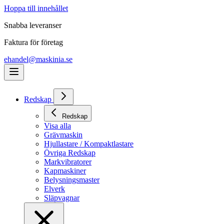
Hoppa till innehållet
Snabba leveranser
Faktura för företag
ehandel@maskinia.se
Redskap
Redskap
Visa alla
Grävmaskin
Hjullastare / Kompaktlastare
Övriga Redskap
Markvibratorer
Kapmaskiner
Belysningsmaster
Elverk
Släpvagnar