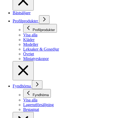
Bästsäljare
Profilprodukter
Profilprodukter
Visa alla
Kläder
Modeller
Leksaker & Gosedjur
Övrigt
Miniatyrskopor
Fyndhörna
Fyndhörna
Visa alla
Lagerutförsäljning
Begagnat