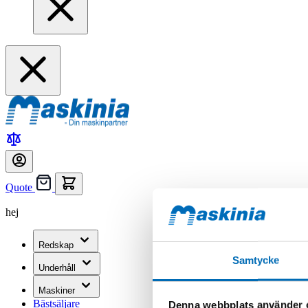
Quote
hej
Redskap
Samtycke
Underhåll
Maskiner
Bästsäljare
Denna webbplats använder 