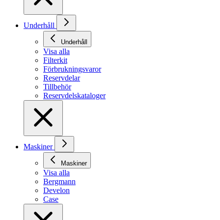
Underhåll
Underhåll
Visa alla
Filterkit
Förbrukningsvaror
Reservdelar
Tillbehör
Reservdelskataloger
Maskiner
Maskiner
Visa alla
Bergmann
Develon
Case