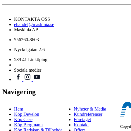
KONTAKTA OSS
ehandel@maskinia.se
Maskinia AB
556260-8603
Nyckelgatan 2-6
589 41 Linköping
Sociala medier
Navigering
Hem
Nyheter & Media
Köp Develon
Kundreferenser
Köp Case
Företaget
Köp Bergmann
Kontakt
Copyr
Köp Redskap & Tillbehör
Offert