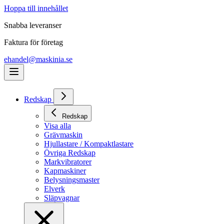
Hoppa till innehållet
Snabba leveranser
Faktura för företag
ehandel@maskinia.se
Redskap
Redskap
Visa alla
Grävmaskin
Hjullastare / Kompaktlastare
Övriga Redskap
Markvibratorer
Kapmaskiner
Belysningsmaster
Elverk
Släpvagnar