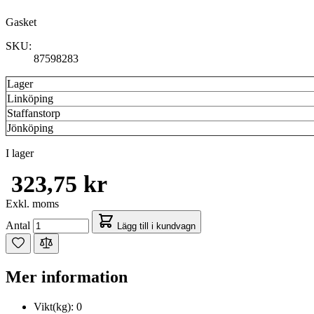
Gasket
SKU:
87598283
Lager
Linköping
Staffanstorp
Jönköping
I lager
323,75 kr
Exkl. moms
Antal
Lägg till i kundvagn
Mer information
Vikt(kg):
0