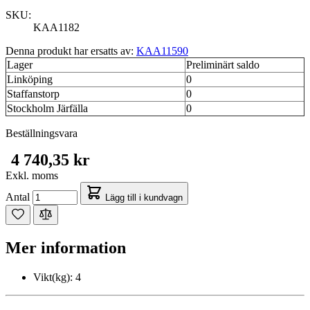
SKU:
KAA1182
Denna produkt har ersatts av:
KAA11590
Lager
Preliminärt saldo
Linköping
0
Staffanstorp
0
Stockholm Järfälla
0
Beställningsvara
4 740,35 kr
Exkl. moms
Antal
Lägg till i kundvagn
Mer information
Vikt(kg):
4