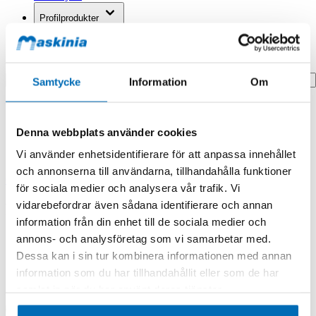
Profilprodukter
Fyndhörna
Search
Samtycke
Information
Om
Hem
Hem
Denna webbplats använder cookies
Roller Assy.
Vi använder enhetsidentifierare för att anpassa innehållet
Produkten finns i följande kategorier:
och annonserna till användarna, tillhandahålla funktioner
Case
för sociala medier och analysera vår trafik. Vi
vidarebefordrar även sådana identifierare och annan
Roller Assy.
information från din enhet till de sociala medier och
annons- och analysföretag som vi samarbetar med.
Dessa kan i sin tur kombinera informationen med annan
information som du har tillhandahållit eller som de har
samlat in när du har använt deras tjänster.