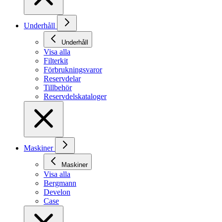
Underhåll
Underhåll
Visa alla
Filterkit
Förbrukningsvaror
Reservdelar
Tillbehör
Reservdelskataloger
Maskiner
Maskiner
Visa alla
Bergmann
Develon
Case