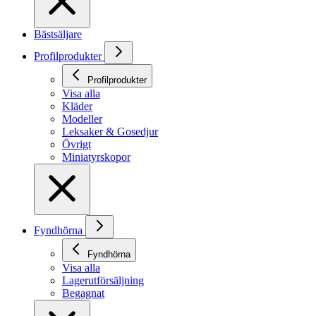
Bästsäljare
Profilprodukter
Profilprodukter
Visa alla
Kläder
Modeller
Leksaker & Gosedjur
Övrigt
Miniatyrskopor
Fyndhörna
Fyndhörna
Visa alla
Lagerutförsäljning
Begagnat