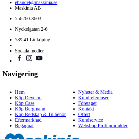
ehandel@maskinia.se
Maskinia AB
556260-8603
Nyckelgatan 2-6
589 41 Linköping
Sociala medier
Navigering
Hem
Nyheter & Media
Köp Develon
Kundreferenser
Köp Case
Företaget
Köp Bergmann
Kontakt
Köp Redskap & Tillbehör
Offert
Eftermarknad
Kundservice
Begagnat
Webshop Profilprodukter