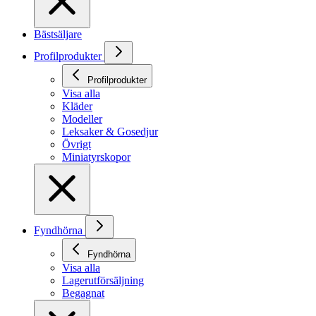
Bästsäljare
Profilprodukter
Profilprodukter
Visa alla
Kläder
Modeller
Leksaker & Gosedjur
Övrigt
Miniatyrskopor
Fyndhörna
Fyndhörna
Visa alla
Lagerutförsäljning
Begagnat