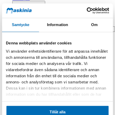
Profilprodukter
Fyndhörna
Search
Samtycke
Information
Om
Hem
Denna webbplats använder cookies
Hem
Decal
Vi använder enhetsidentifierare för att anpassa innehållet
Produkten finns i följande kategorier:
och annonserna till användarna, tillhandahålla funktioner
för sociala medier och analysera vår trafik. Vi
Case
vidarebefordrar även sådana identifierare och annan
Decal
information från din enhet till de sociala medier och
annons- och analysföretag som vi samarbetar med.
Dessa kan i sin tur kombinera informationen med annan
information som du har tillhandahållit eller som de har
samlat in när du har använt deras tjänster.
Tillåt alla