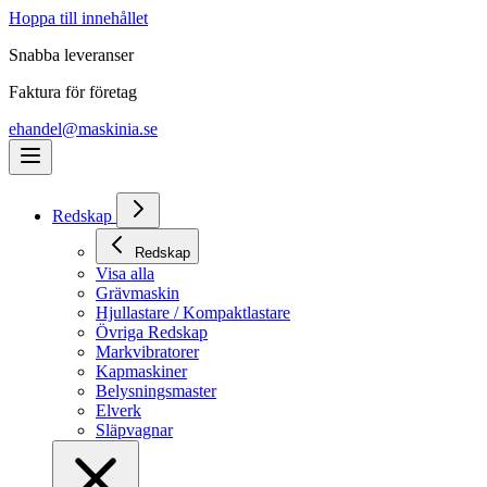
Hoppa till innehållet
Snabba leveranser
Faktura för företag
ehandel@maskinia.se
Redskap
Redskap
Visa alla
Grävmaskin
Hjullastare / Kompaktlastare
Övriga Redskap
Markvibratorer
Kapmaskiner
Belysningsmaster
Elverk
Släpvagnar