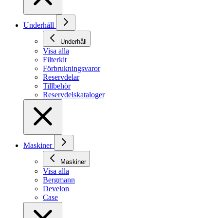
Underhåll
Underhåll
Visa alla
Filterkit
Förbrukningsvaror
Reservdelar
Tillbehör
Reservdelskataloger
Maskiner
Maskiner
Visa alla
Bergmann
Develon
Case