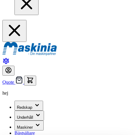
Quote
hej
Redskap
Underhåll
Maskiner
Bästsäljare