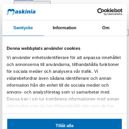
Profilprodukter
Fyndhörna
Search
Samtycke
Information
Om
Hem
Denna webbplats använder cookies
Hem
Plug
Vi använder enhetsidentifierare för att anpassa innehållet
Produkten finns i följande kategorier:
och annonserna till användarna, tillhandahålla funktioner
för sociala medier och analysera vår trafik. Vi
Case
vidarebefordrar även sådana identifierare och annan
Plug
information från din enhet till de sociala medier och
annons- och analysföretag som vi samarbetar med.
Dessa kan i sin tur kombinera informationen med annan
information som du har tillhandahållit eller som de har
samlat in när du har använt deras tjänster.
Tillåt alla