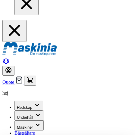
Quote
hej
Redskap
Underhåll
Maskiner
Bästsäljare