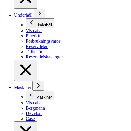
Underhåll
Underhåll
Visa alla
Filterkit
Förbrukningsvaror
Reservdelar
Tillbehör
Reservdelskataloger
Maskiner
Maskiner
Visa alla
Bergmann
Develon
Case