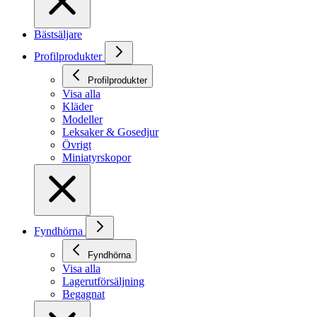
Bästsäljare
Profilprodukter
Profilprodukter
Visa alla
Kläder
Modeller
Leksaker & Gosedjur
Övrigt
Miniatyrskopor
Fyndhörna
Fyndhörna
Visa alla
Lagerutförsäljning
Begagnat