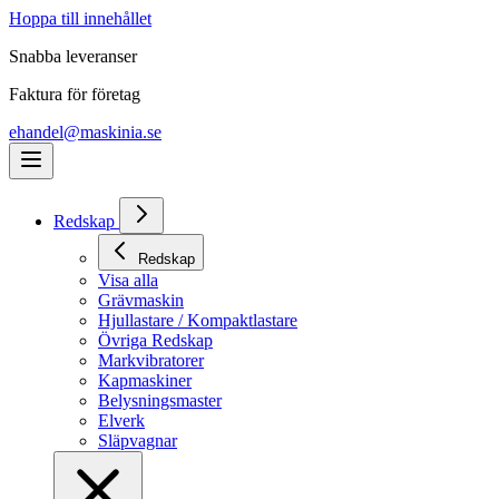
Hoppa till innehållet
Snabba leveranser
Faktura för företag
ehandel@maskinia.se
Redskap
Redskap
Visa alla
Grävmaskin
Hjullastare / Kompaktlastare
Övriga Redskap
Markvibratorer
Kapmaskiner
Belysningsmaster
Elverk
Släpvagnar