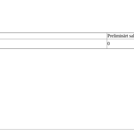
Preliminärt sa
0