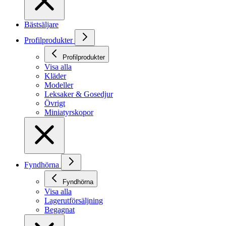
Bästsäljare
Profilprodukter
Profilprodukter
Visa alla
Kläder
Modeller
Leksaker & Gosedjur
Övrigt
Miniatyrskopor
Fyndhörna
Fyndhörna
Visa alla
Lagerutförsäljning
Begagnat