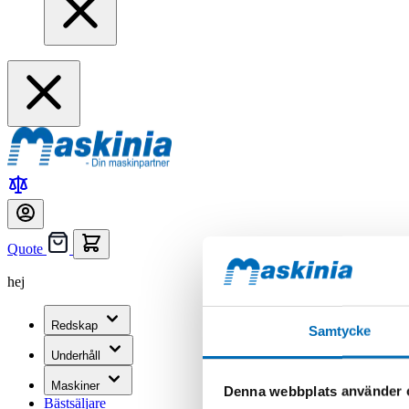
Quote
hej
Redskap
Samtycke
Underhåll
Maskiner
Denna webbplats använder 
Bästsäljare