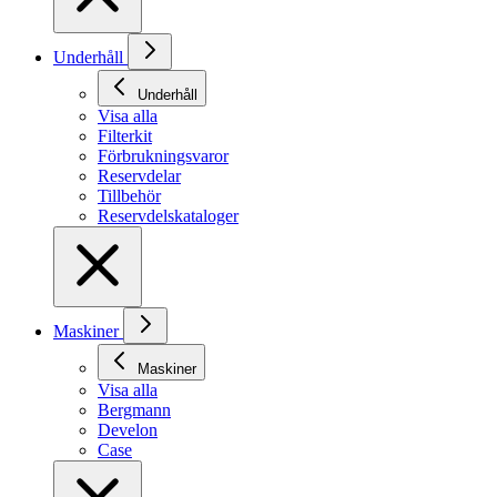
Underhåll
Underhåll
Visa alla
Filterkit
Förbrukningsvaror
Reservdelar
Tillbehör
Reservdelskataloger
Maskiner
Maskiner
Visa alla
Bergmann
Develon
Case