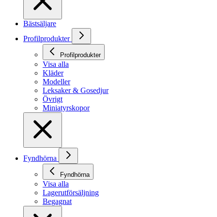
Bästsäljare
Profilprodukter
Profilprodukter
Visa alla
Kläder
Modeller
Leksaker & Gosedjur
Övrigt
Miniatyrskopor
Fyndhörna
Fyndhörna
Visa alla
Lagerutförsäljning
Begagnat