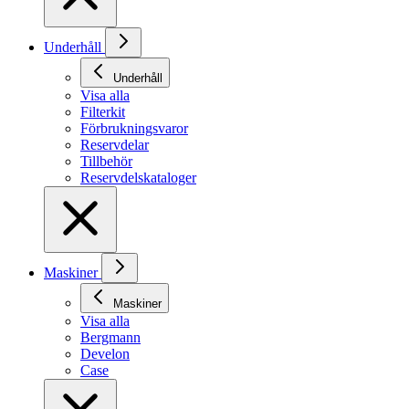
Underhåll
Underhåll
Visa alla
Filterkit
Förbrukningsvaror
Reservdelar
Tillbehör
Reservdelskataloger
Maskiner
Maskiner
Visa alla
Bergmann
Develon
Case