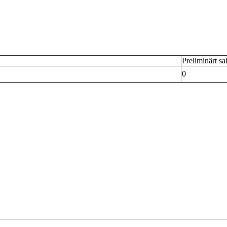
Preliminärt sa
0