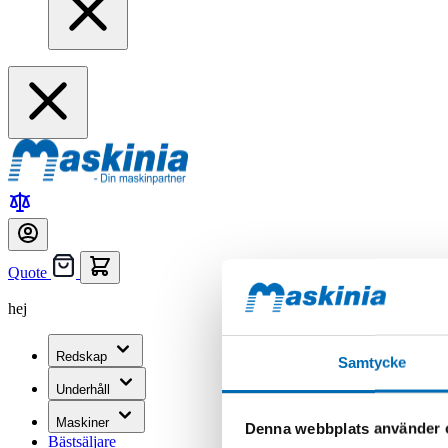
Quote
hej
Redskap
Samtycke
Underhåll
Maskiner
Denna webbplats använder 
Bästsäljare