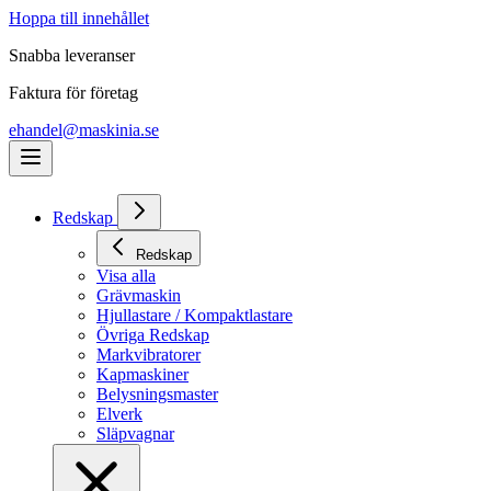
Hoppa till innehållet
Snabba leveranser
Faktura för företag
ehandel@maskinia.se
Redskap
Redskap
Visa alla
Grävmaskin
Hjullastare / Kompaktlastare
Övriga Redskap
Markvibratorer
Kapmaskiner
Belysningsmaster
Elverk
Släpvagnar