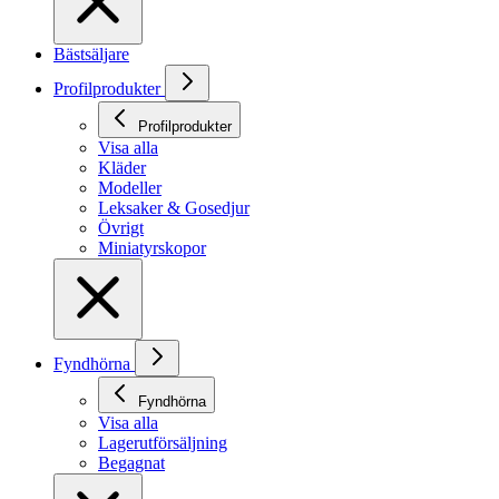
Bästsäljare
Profilprodukter
Profilprodukter
Visa alla
Kläder
Modeller
Leksaker & Gosedjur
Övrigt
Miniatyrskopor
Fyndhörna
Fyndhörna
Visa alla
Lagerutförsäljning
Begagnat