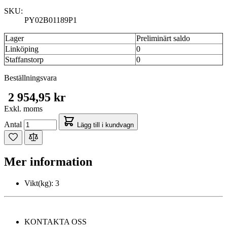
SKU:
PY02B01189P1
Lager
Preliminärt saldo
Linköping
0
Staffanstorp
0
Beställningsvara
2 954,95 kr
Exkl. moms
Antal
Lägg till i kundvagn
Mer information
Vikt(kg):
3
KONTAKTA OSS