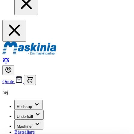
Quote
hej
Redskap
Underhåll
Maskiner
Bästsäljare