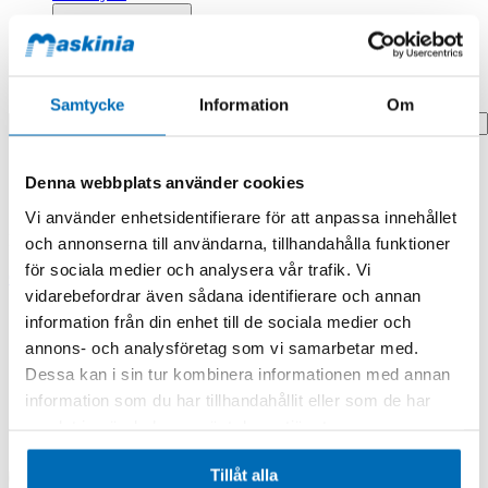
Profilprodukter
Fyndhörna
Search
Samtycke
Information
Om
Hem
Denna webbplats använder cookies
Hem
Cover
Vi använder enhetsidentifierare för att anpassa innehållet
Produkten finns i följande kategorier:
och annonserna till användarna, tillhandahålla funktioner
för sociala medier och analysera vår trafik. Vi
Case
vidarebefordrar även sådana identifierare och annan
Cover
information från din enhet till de sociala medier och
annons- och analysföretag som vi samarbetar med.
Dessa kan i sin tur kombinera informationen med annan
information som du har tillhandahållit eller som de har
samlat in när du har använt deras tjänster.
Tillåt alla