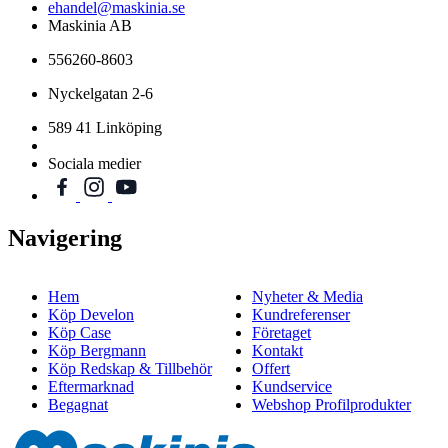
ehandel@maskinia.se
Maskinia AB
556260-8603
Nyckelgatan 2-6
589 41 Linköping
Sociala medier
Navigering
Hem
Nyheter & Media
Köp Develon
Kundreferenser
Köp Case
Företaget
Köp Bergmann
Kontakt
Köp Redskap & Tillbehör
Offert
Eftermarknad
Kundservice
Begagnat
Webshop Profilprodukter