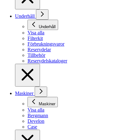
Underhåll
Underhåll
Visa alla
Filterkit
Förbrukningsvaror
Reservdelar
Tillbehör
Reservdelskataloger
Maskiner
Maskiner
Visa alla
Bergmann
Develon
Case