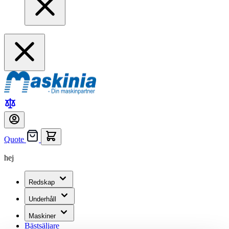
Quote
hej
Redskap
Underhåll
Maskiner
Bästsäljare