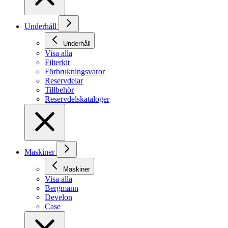
Underhåll
Underhåll
Visa alla
Filterkit
Förbrukningsvaror
Reservdelar
Tillbehör
Reservdelskataloger
Maskiner
Maskiner
Visa alla
Bergmann
Develon
Case