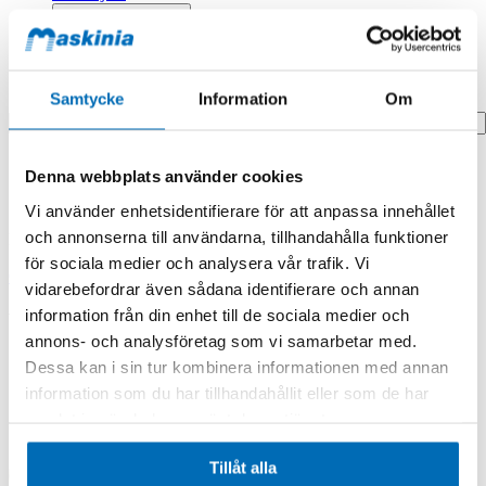
Profilprodukter
Fyndhörna
Samtycke
Information
Om
Search
Hem
Denna webbplats använder cookies
Hem
Valve Pressure Relie
Vi använder enhetsidentifierare för att anpassa innehållet
och annonserna till användarna, tillhandahålla funktioner
Produkten finns i följande kategorier:
för sociala medier och analysera vår trafik. Vi
Case
vidarebefordrar även sådana identifierare och annan
information från din enhet till de sociala medier och
Valve Pressure Relie
annons- och analysföretag som vi samarbetar med.
Dessa kan i sin tur kombinera informationen med annan
information som du har tillhandahållit eller som de har
samlat in när du har använt deras tjänster.
Tillåt alla