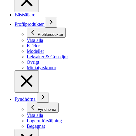
Bästsäljare
Profilprodukter
Profilprodukter
Visa alla
Kläder
Modeller
Leksaker & Gosedjur
Övrigt
Miniatyrskopor
Fyndhörna
Fyndhörna
Visa alla
Lagerutförsäljning
Begagnat