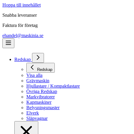
Hoppa till innehållet
Snabba leveranser
Faktura för företag
ehandel@maskinia.se
Redskap
Redskap
Visa alla
Grävmaskin
Hjullastare / Kompaktlastare
Övriga Redskap
Markvibratorer
Kapmaskiner
Belysningsmaster
Elverk
Släpvagnar