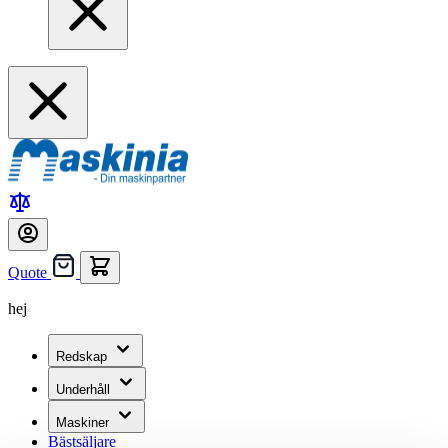
Quote
hej
Redskap
Underhåll
Maskiner
Bästsäljare