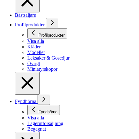
Bästsäljare
Profilprodukter
Profilprodukter
Visa alla
Kläder
Modeller
Leksaker & Gosedjur
Övrigt
Miniatyrskopor
Fyndhörna
Fyndhörna
Visa alla
Lagerutförsäljning
Begagnat