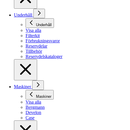
Underhåll
Underhåll
Visa alla
Filterkit
Förbrukningsvaror
Reservdelar
Tillbehör
Reservdelskataloger
Maskiner
Maskiner
Visa alla
Bergmann
Develon
Case