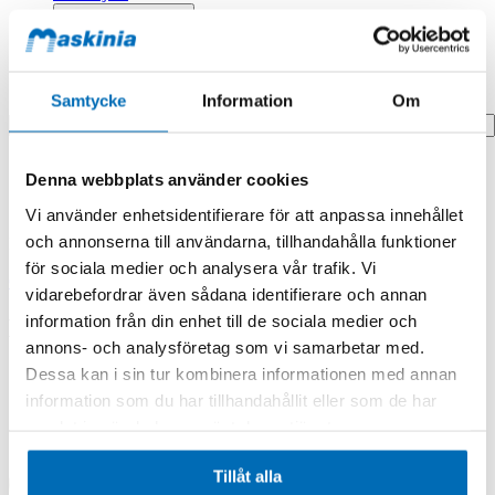
Profilprodukter
Fyndhörna
Samtycke
Information
Om
Search
Hem
Denna webbplats använder cookies
Hem
Kit, Decals
Vi använder enhetsidentifierare för att anpassa innehållet
och annonserna till användarna, tillhandahålla funktioner
Produkten finns i följande kategorier:
för sociala medier och analysera vår trafik. Vi
Case
vidarebefordrar även sådana identifierare och annan
information från din enhet till de sociala medier och
Kit, Decals
annons- och analysföretag som vi samarbetar med.
Dessa kan i sin tur kombinera informationen med annan
information som du har tillhandahållit eller som de har
samlat in när du har använt deras tjänster.
Tillåt alla