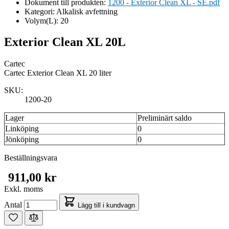
Dokument till produkten:
1200 - Exterior Clean XL - SE.pdf
Kategori:
Alkalisk avfettning
Volym(L):
20
Exterior Clean XL 20L
Cartec
Cartec Exterior Clean XL 20 liter
SKU:
1200-20
Lager
Preliminärt saldo
Linköping
0
Jönköping
0
Beställningsvara
911,00 kr
Exkl. moms
Antal
Lägg till i kundvagn