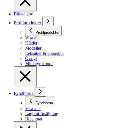
Bästsäljare
Profilprodukter
Profilprodukter
Visa alla
Kläder
Modeller
Leksaker & Gosedjur
Övrigt
Miniatyrskopor
Fyndhörna
Fyndhörna
Visa alla
Lagerutförsäljning
Begagnat