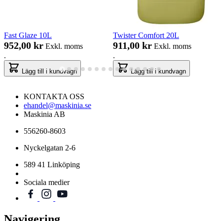
Fast Glaze 10L
Twister Comfort 20L
952,00 kr
911,00 kr
Exkl. moms
Exkl. moms
.
.
Lägg till i kundvagn
Lägg till i kundvagn
KONTAKTA OSS
ehandel@maskinia.se
Maskinia AB
556260-8603
Nyckelgatan 2-6
589 41 Linköping
Sociala medier
Navigering