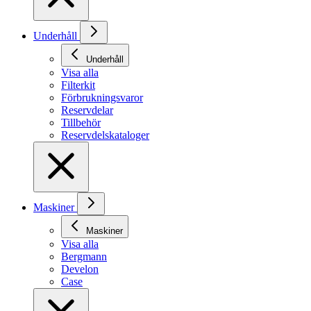
Underhåll
Underhåll
Visa alla
Filterkit
Förbrukningsvaror
Reservdelar
Tillbehör
Reservdelskataloger
Maskiner
Maskiner
Visa alla
Bergmann
Develon
Case