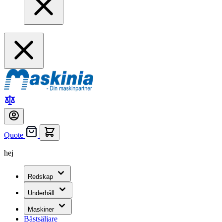
Quote
hej
Redskap
Underhåll
Maskiner
Bästsäljare