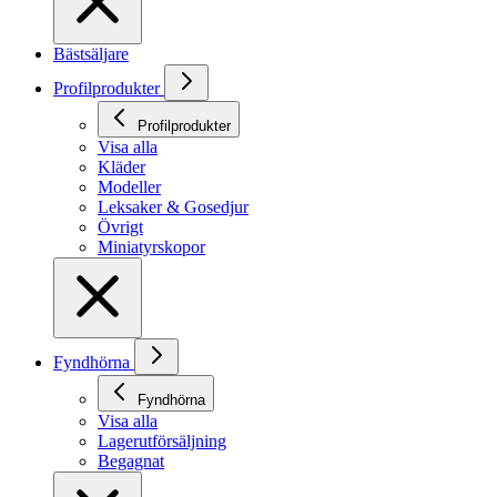
Bästsäljare
Profilprodukter
Profilprodukter
Visa alla
Kläder
Modeller
Leksaker & Gosedjur
Övrigt
Miniatyrskopor
Fyndhörna
Fyndhörna
Visa alla
Lagerutförsäljning
Begagnat