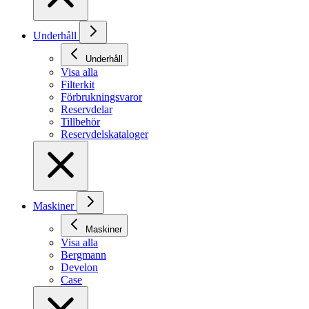
Underhåll
Underhåll
Visa alla
Filterkit
Förbrukningsvaror
Reservdelar
Tillbehör
Reservdelskataloger
Maskiner
Maskiner
Visa alla
Bergmann
Develon
Case