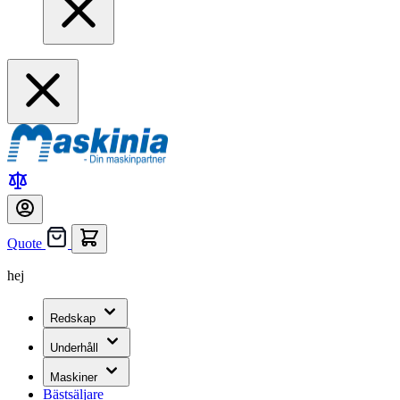
Quote
hej
Redskap
Underhåll
Maskiner
Bästsäljare