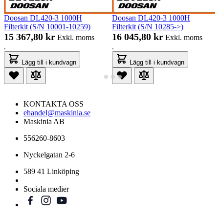
Doosan DL420-3 1000H
Doosan DL420-3 1000H
Filterkit (S/N 10001-10259)
Filterkit (S/N 10285->)
15 367,80 kr
16 045,80 kr
Exkl. moms
Exkl. moms
.
.
Lägg till i kundvagn
Lägg till i kundvagn
KONTAKTA OSS
ehandel@maskinia.se
Maskinia AB
556260-8603
Nyckelgatan 2-6
589 41 Linköping
Sociala medier