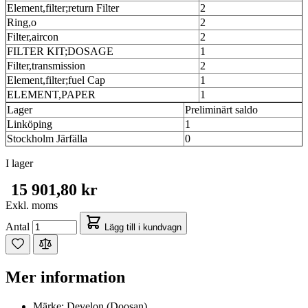
Element,filter;return Filter
2
Ring,o
2
Filter,aircon
2
FILTER KIT;DOSAGE
1
Filter,transmission
2
Element,filter;fuel Cap
1
ELEMENT,PAPER
1
Lager
Preliminärt saldo
Linköping
1
Stockholm Järfälla
0
I lager
15 901,80 kr
Exkl. moms
Antal
Lägg till i kundvagn
Mer information
Märke:
Develon (Doosan)