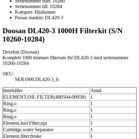
Serienummer från:
10260
Serienummer till:
10284
Kategori:
Hjullastare
Passar maskin:
DL420-3
Doosan DL420-3 1000H Filterkit (S/N
10260-10284)
Develon (Doosan)
Komplett 1000 timmars filtersats för DL420-3 med serienummer
10260-10284
SKU:
SER1000.DL420-3_b
Innehåller
Antal
ELEMENT,OIL FILTER(400504-00058)
1
Ring,o
1
Ring,o
1
Ring,o
1
Element,fuel Filter;xpi
1
Cartridge,water Separator
1
Element,filter;brake
1