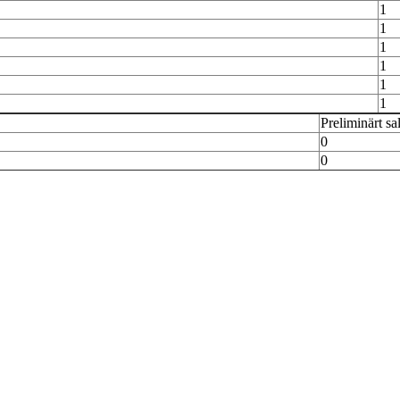
1
1
1
1
1
1
Preliminärt sa
0
0