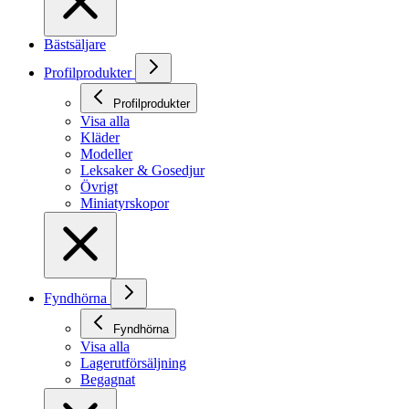
Bästsäljare
Profilprodukter
Profilprodukter
Visa alla
Kläder
Modeller
Leksaker & Gosedjur
Övrigt
Miniatyrskopor
Fyndhörna
Fyndhörna
Visa alla
Lagerutförsäljning
Begagnat