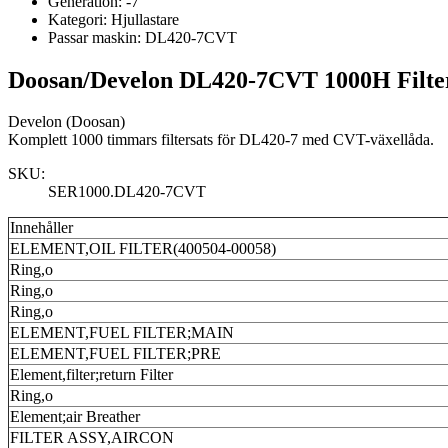
Generation:
-7
Kategori:
Hjullastare
Passar maskin:
DL420-7CVT
Doosan/Develon DL420-7CVT 1000H Filte
Develon (Doosan)
Komplett 1000 timmars filtersats för DL420-7 med CVT-växellåda.
SKU:
SER1000.DL420-7CVT
Innehåller
ELEMENT,OIL FILTER(400504-00058)
Ring,o
Ring,o
Ring,o
ELEMENT,FUEL FILTER;MAIN
ELEMENT,FUEL FILTER;PRE
Element,filter;return Filter
Ring,o
Element;air Breather
FILTER ASSY,AIRCON