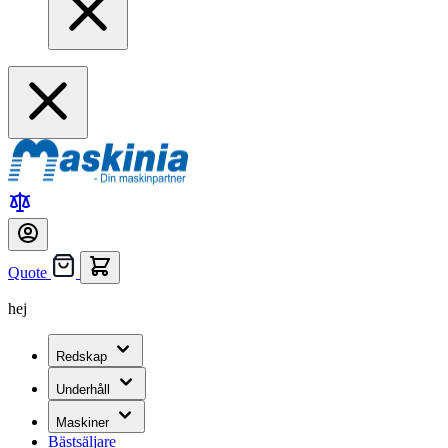
Quote
hej
Redskap
Underhåll
Maskiner
Bästsäljare