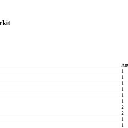
rkit
Ant
1
1
1
1
1
1
2
2
1
1