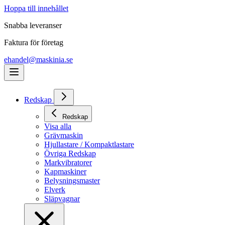
Hoppa till innehållet
Snabba leveranser
Faktura för företag
ehandel@maskinia.se
Redskap
Redskap
Visa alla
Grävmaskin
Hjullastare / Kompaktlastare
Övriga Redskap
Markvibratorer
Kapmaskiner
Belysningsmaster
Elverk
Släpvagnar