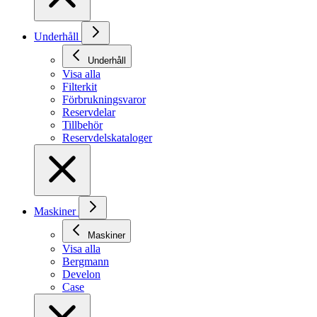
Underhåll
Underhåll
Visa alla
Filterkit
Förbrukningsvaror
Reservdelar
Tillbehör
Reservdelskataloger
Maskiner
Maskiner
Visa alla
Bergmann
Develon
Case