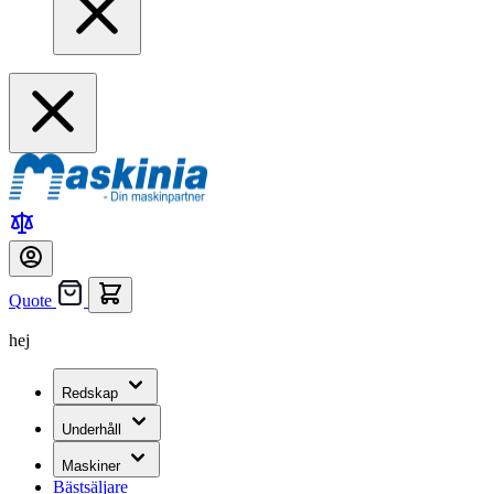
Quote
hej
Redskap
Underhåll
Maskiner
Bästsäljare