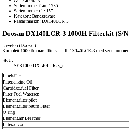
Generation:
-3
Serienummer från:
1535
Serienummer till:
1571
Kategori:
Bandgrävare
Passar maskin:
DX140LCR-3
Doosan DX140LCR-3 1000H Filterkit (S/N
Develon (Doosan)
Komplett 1000 timmars filtersats till DX140LCR-3 med serienummer 
SKU:
SER1000.DX140LCR-3_c
Innehåller
Filter,engine Oil
Cartridge,fuel Filter
Filter Fuel Watersep
Element,filter;pilot
Element,filter;return Filter
O-ring
Element,air Breather
Filter,aircon