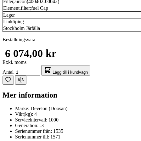
Filter,aircon(400402-00042)
Element,filter;fuel Cap
Lager
Linköping
Stockholm Järfälla
Beställningsvara
6 074,00 kr
Exkl. moms
Antal
Lägg till i kundvagn
Mer information
Märke:
Develon (Doosan)
Vikt(kg):
4
Serviceintervall:
1000
Generation:
-3
Serienummer från:
1535
Serienummer till:
1571