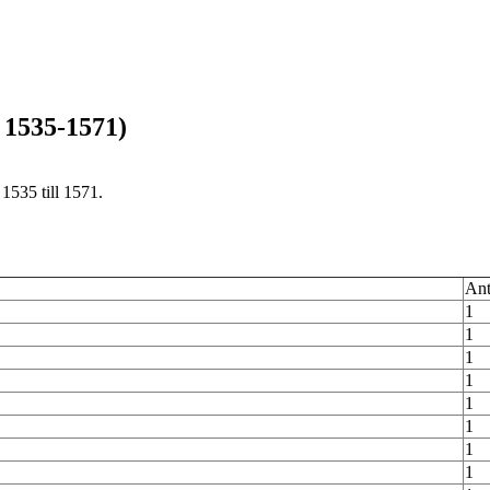
 1535-1571)
1535 till 1571.
Ant
1
1
1
1
1
1
1
1