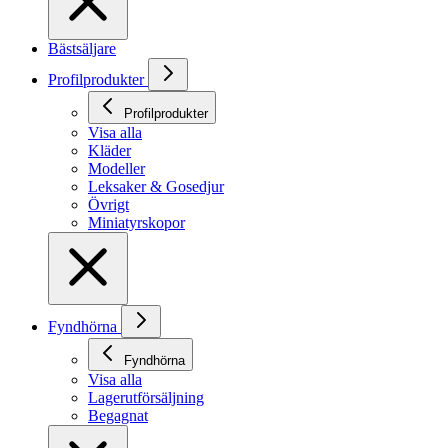
Bästsäljare
Profilprodukter
Profilprodukter
Visa alla
Kläder
Modeller
Leksaker & Gosedjur
Övrigt
Miniatyrskopor
Fyndhörna
Fyndhörna
Visa alla
Lagerutförsäljning
Begagnat