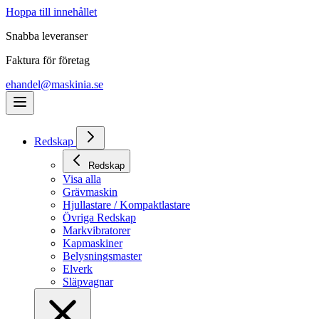
Hoppa till innehållet
Snabba leveranser
Faktura för företag
ehandel@maskinia.se
Redskap
Redskap
Visa alla
Grävmaskin
Hjullastare / Kompaktlastare
Övriga Redskap
Markvibratorer
Kapmaskiner
Belysningsmaster
Elverk
Släpvagnar