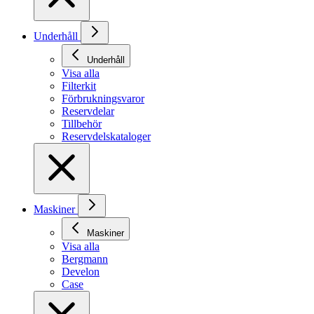
Underhåll
Underhåll
Visa alla
Filterkit
Förbrukningsvaror
Reservdelar
Tillbehör
Reservdelskataloger
Maskiner
Maskiner
Visa alla
Bergmann
Develon
Case