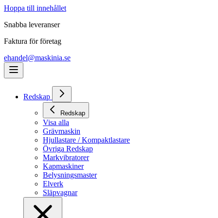
Hoppa till innehållet
Snabba leveranser
Faktura för företag
ehandel@maskinia.se
Redskap
Redskap
Visa alla
Grävmaskin
Hjullastare / Kompaktlastare
Övriga Redskap
Markvibratorer
Kapmaskiner
Belysningsmaster
Elverk
Släpvagnar