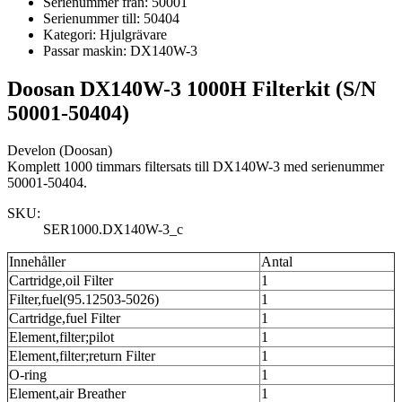
Serienummer från:
50001
Serienummer till:
50404
Kategori:
Hjulgrävare
Passar maskin:
DX140W-3
Doosan DX140W-3 1000H Filterkit (S/N
50001-50404)
Develon (Doosan)
Komplett 1000 timmars filtersats till DX140W-3 med serienummer
50001-50404.
SKU:
SER1000.DX140W-3_c
Innehåller
Antal
Cartridge,oil Filter
1
Filter,fuel(95.12503-5026)
1
Cartridge,fuel Filter
1
Element,filter;pilot
1
Element,filter;return Filter
1
O-ring
1
Element,air Breather
1