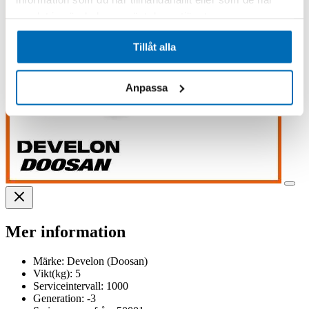
samlat in när du har använt deras tjänster.
Tillåt alla
Anpassa
Mer information
Märke:
Develon (Doosan)
Vikt(kg):
5
Serviceintervall:
1000
Generation:
-3