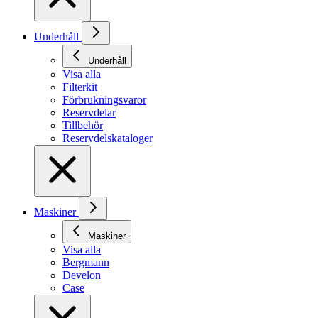
Underhåll
Underhåll
Visa alla
Filterkit
Förbrukningsvaror
Reservdelar
Tillbehör
Reservdelskataloger
Maskiner
Maskiner
Visa alla
Bergmann
Develon
Case