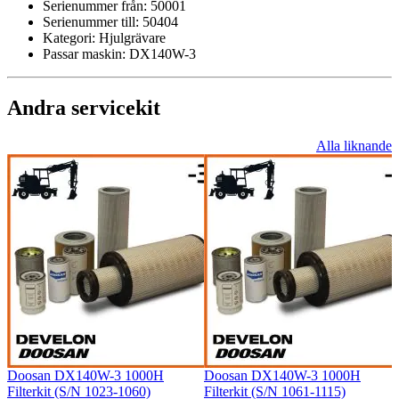
Serienummer från:
50001
Serienummer till:
50404
Kategori:
Hjulgrävare
Passar maskin:
DX140W-3
Andra servicekit
Alla liknande
Doosan DX140W-3 1000H
Doosan DX140W-3 1000H
Filterkit (S/N 1023-1060)
Filterkit (S/N 1061-1115)