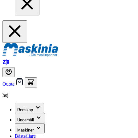
Quote
hej
Redskap
Underhåll
Maskiner
Bästsäljare