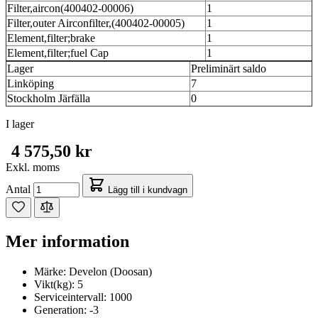
Filter,aircon(400402-00006)
1
Filter,outer Airconfilter,(400402-00005)
1
Element,filter;brake
1
Element,filter;fuel Cap
1
Lager
Preliminärt saldo
Linköping
7
Stockholm Järfälla
0
I lager
4 575,50 kr
Exkl. moms
Antal
Lägg till i kundvagn
Mer information
Märke:
Develon (Doosan)
Vikt(kg):
5
Serviceintervall:
1000
Generation:
-3