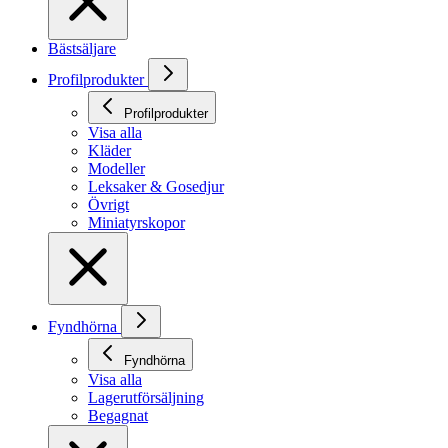
Bästsäljare
Profilprodukter
Profilprodukter
Visa alla
Kläder
Modeller
Leksaker & Gosedjur
Övrigt
Miniatyrskopor
Fyndhörna
Fyndhörna
Visa alla
Lagerutförsäljning
Begagnat