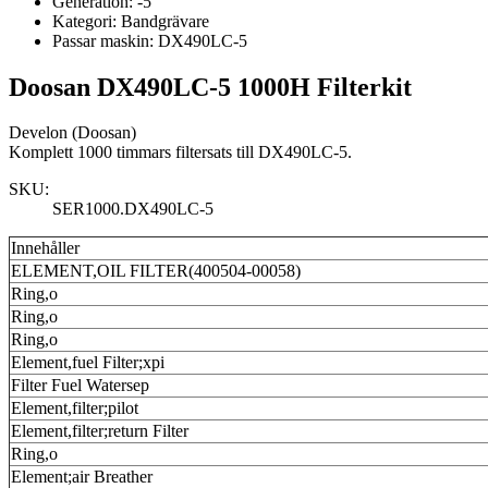
Generation:
-5
Kategori:
Bandgrävare
Passar maskin:
DX490LC-5
Doosan DX490LC-5 1000H Filterkit
Develon (Doosan)
Komplett 1000 timmars filtersats till DX490LC-5.
SKU:
SER1000.DX490LC-5
Innehåller
ELEMENT,OIL FILTER(400504-00058)
Ring,o
Ring,o
Ring,o
Element,fuel Filter;xpi
Filter Fuel Watersep
Element,filter;pilot
Element,filter;return Filter
Ring,o
Element;air Breather