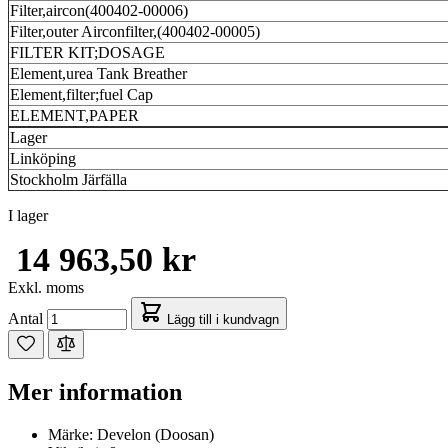
Filter,aircon(400402-00006)
Filter,outer Airconfilter,(400402-00005)
FILTER KIT;DOSAGE
Element,urea Tank Breather
Element,filter;fuel Cap
ELEMENT,PAPER
Lager
Linköping
Stockholm Järfälla
I lager
14 963,50 kr
Exkl. moms
Antal
Lägg till i kundvagn
Mer information
Märke:
Develon (Doosan)