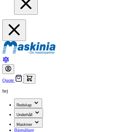
Quote
hej
Redskap
Underhåll
Maskiner
Bästsäljare