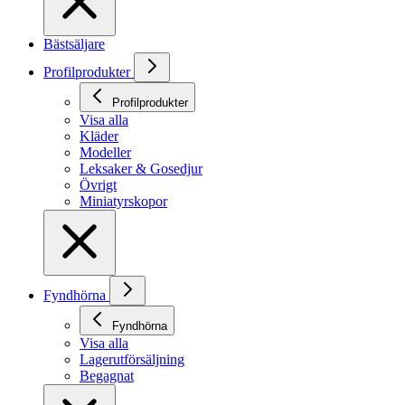
Bästsäljare
Profilprodukter
Profilprodukter
Visa alla
Kläder
Modeller
Leksaker & Gosedjur
Övrigt
Miniatyrskopor
Fyndhörna
Fyndhörna
Visa alla
Lagerutförsäljning
Begagnat