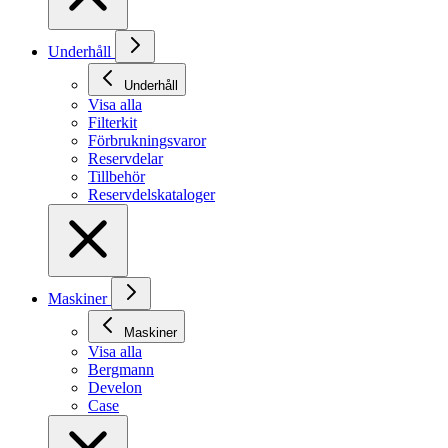
Underhåll
Underhåll
Visa alla
Filterkit
Förbrukningsvaror
Reservdelar
Tillbehör
Reservdelskataloger
Maskiner
Maskiner
Visa alla
Bergmann
Develon
Case