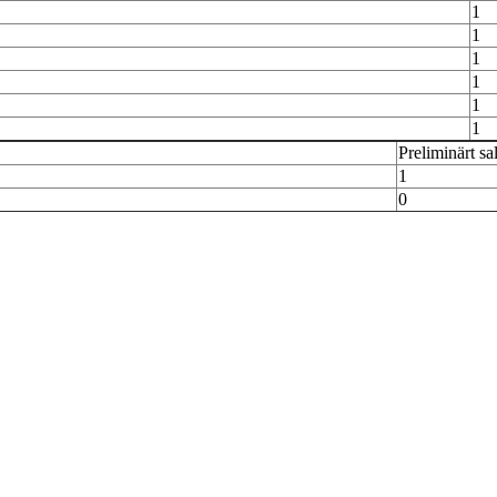
1
1
1
1
1
1
Preliminärt sa
1
0