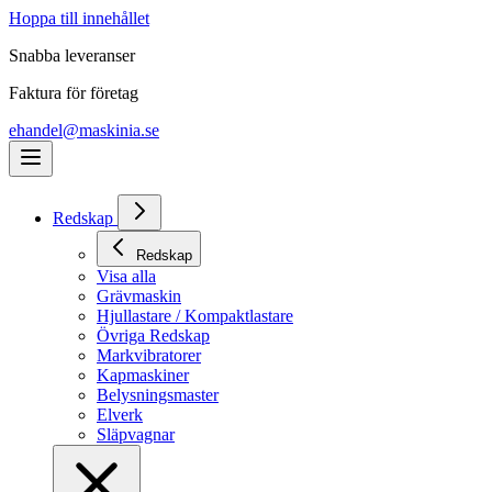
Hoppa till innehållet
Snabba leveranser
Faktura för företag
ehandel@maskinia.se
Redskap
Redskap
Visa alla
Grävmaskin
Hjullastare / Kompaktlastare
Övriga Redskap
Markvibratorer
Kapmaskiner
Belysningsmaster
Elverk
Släpvagnar