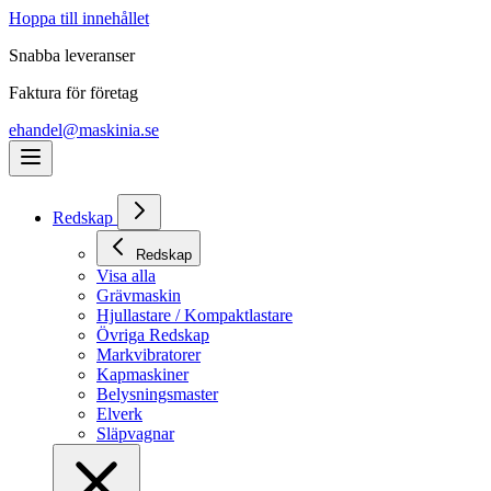
Hoppa till innehållet
Snabba leveranser
Faktura för företag
ehandel@maskinia.se
Redskap
Redskap
Visa alla
Grävmaskin
Hjullastare / Kompaktlastare
Övriga Redskap
Markvibratorer
Kapmaskiner
Belysningsmaster
Elverk
Släpvagnar