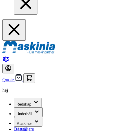
Quote
hej
Redskap
Underhåll
Maskiner
Bästsäljare