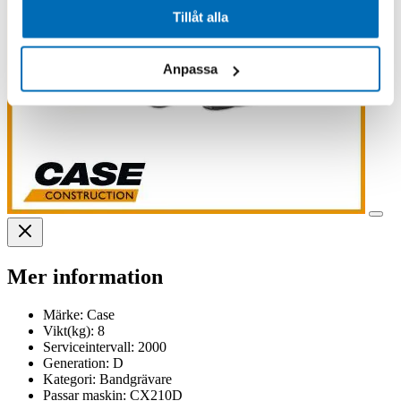
Tillåt alla
Anpassa
Mer information
Märke:
Case
Vikt(kg):
8
Serviceintervall:
2000
Generation:
D
Kategori:
Bandgrävare
Passar maskin:
CX210D