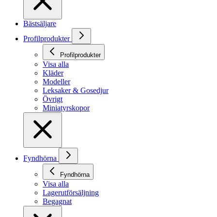
Bästsäljare
Profilprodukter
Profilprodukter
Visa alla
Kläder
Modeller
Leksaker & Gosedjur
Övrigt
Miniatyrskopor
Fyndhörna
Fyndhörna
Visa alla
Lagerutförsäljning
Begagnat