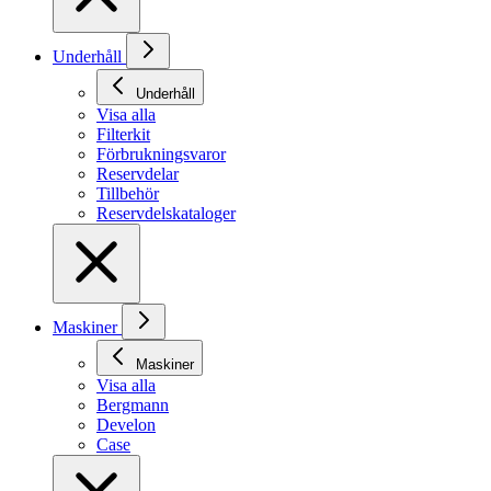
Underhåll
Underhåll
Visa alla
Filterkit
Förbrukningsvaror
Reservdelar
Tillbehör
Reservdelskataloger
Maskiner
Maskiner
Visa alla
Bergmann
Develon
Case