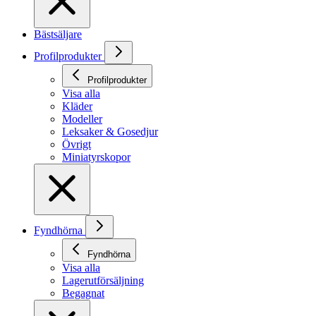
Bästsäljare
Profilprodukter
Profilprodukter
Visa alla
Kläder
Modeller
Leksaker & Gosedjur
Övrigt
Miniatyrskopor
Fyndhörna
Fyndhörna
Visa alla
Lagerutförsäljning
Begagnat