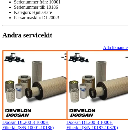
Serienummer från:
10001
Serienummer till:
10186
Kategori:
Hjullastare
Passar maskin:
DL200-3
Andra servicekit
Alla liknande
Doosan DL200-3 1000H
Doosan DL200-3 1000H
Filterkit (S/N 10001-10186)
Filterkit (S/N 10187-10370)