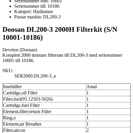
Serienummer från:
10001
Serienummer till:
10186
Kategori:
Hjullastare
Passar maskin:
DL200-3
Doosan DL200-3 2000H Filterkit (S/N
10001-10186)
Develon (Doosan)
Komplett 2000 timmars filtersats till DL200-3 med serienummer
10001 till 10186.
SKU:
SER2000.DL200-3_a
Innehåller
Antal
Cartridge,oil Filter
1
Filter,fuel(95.12503-5026)
1
Cartridge,fuel Filter
1
Element,filter;return Filter
1
Ring,o
1
Element,air Breather
1
Filter,aircon
2