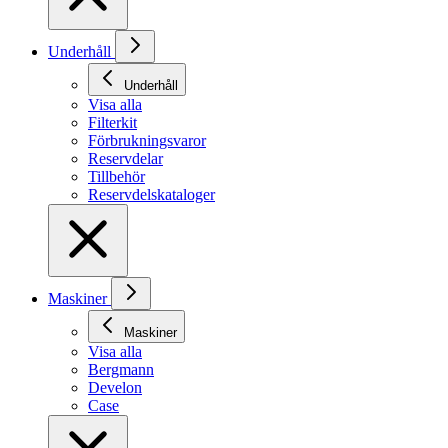
Underhåll
Underhåll
Visa alla
Filterkit
Förbrukningsvaror
Reservdelar
Tillbehör
Reservdelskataloger
Maskiner
Maskiner
Visa alla
Bergmann
Develon
Case