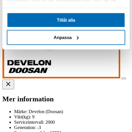
samlat in när du har använt deras tjänster.
Tillåt alla
Anpassa
Mer information
Märke:
Develon (Doosan)
Vikt(kg):
9
Serviceintervall:
2000
Generation:
-3