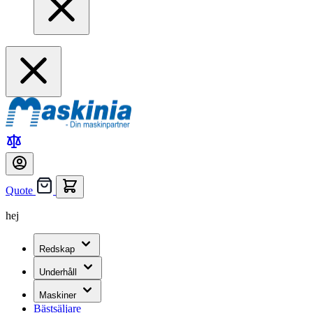
Quote
hej
Redskap
Underhåll
Maskiner
Bästsäljare