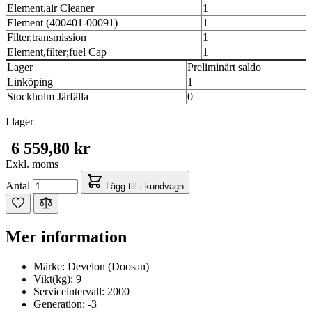
Element,air Cleaner
1
Element (400401-00091)
1
Filter,transmission
1
Element,filter;fuel Cap
1
Lager
Preliminärt saldo
Linköping
1
Stockholm Järfälla
0
I lager
6 559,80 kr
Exkl. moms
Antal
Lägg till i kundvagn
Mer information
Märke:
Develon (Doosan)
Vikt(kg):
9
Serviceintervall:
2000
Generation:
-3