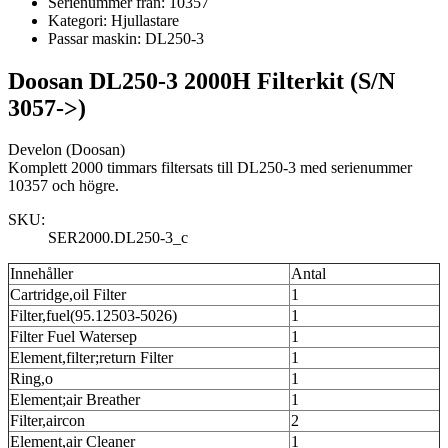
Serienummer från:
10357
Kategori:
Hjullastare
Passar maskin:
DL250-3
Doosan DL250-3 2000H Filterkit (S/N
3057->)
Develon (Doosan)
Komplett 2000 timmars filtersats till DL250-3 med serienummer
10357 och högre.
SKU:
SER2000.DL250-3_c
Innehåller
Antal
Cartridge,oil Filter
1
Filter,fuel(95.12503-5026)
1
Filter Fuel Watersep
1
Element,filter;return Filter
1
Ring,o
1
Element;air Breather
1
Filter,aircon
2
Element,air Cleaner
1