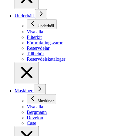
Underhåll
Underhåll
Visa alla
Filterkit
Förbrukningsvaror
Reservdelar
Tillbehör
Reservdelskataloger
Maskiner
Maskiner
Visa alla
Bergmann
Develon
Case