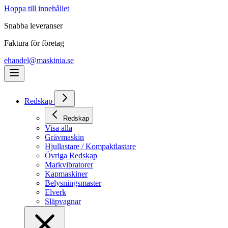
Hoppa till innehållet
Snabba leveranser
Faktura för företag
ehandel@maskinia.se
Redskap
Redskap
Visa alla
Grävmaskin
Hjullastare / Kompaktlastare
Övriga Redskap
Markvibratorer
Kapmaskiner
Belysningsmaster
Elverk
Släpvagnar