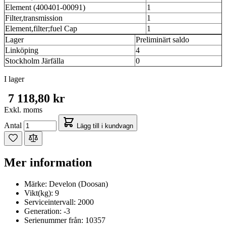
Element (400401-00091)
1
Filter,transmission
1
Element,filter;fuel Cap
1
Lager
Preliminärt saldo
Linköping
4
Stockholm Järfälla
0
I lager
7 118,80 kr
Exkl. moms
Antal
Lägg till i kundvagn
Mer information
Märke:
Develon (Doosan)
Vikt(kg):
9
Serviceintervall:
2000
Generation:
-3
Serienummer från:
10357