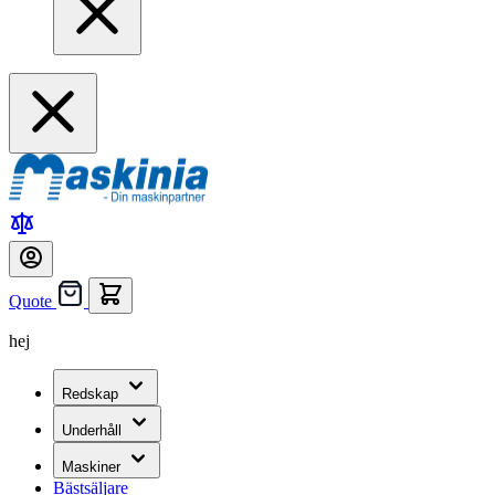
Quote
hej
Redskap
Underhåll
Maskiner
Bästsäljare