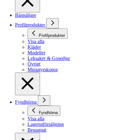
Bästsäljare
Profilprodukter
Profilprodukter
Visa alla
Kläder
Modeller
Leksaker & Gosedjur
Övrigt
Miniatyrskopor
Fyndhörna
Fyndhörna
Visa alla
Lagerutförsäljning
Begagnat