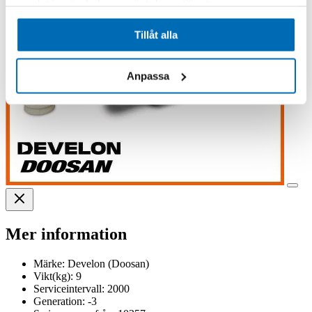
samlat in när du har använt deras tjänster.
Tillåt alla
Anpassa
Mer information
Märke:
Develon (Doosan)
Vikt(kg):
9
Serviceintervall:
2000
Generation:
-3