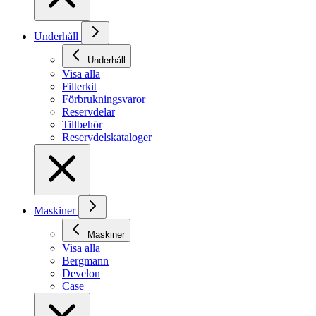
Underhåll
Underhåll
Visa alla
Filterkit
Förbrukningsvaror
Reservdelar
Tillbehör
Reservdelskataloger
Maskiner
Maskiner
Visa alla
Bergmann
Develon
Case