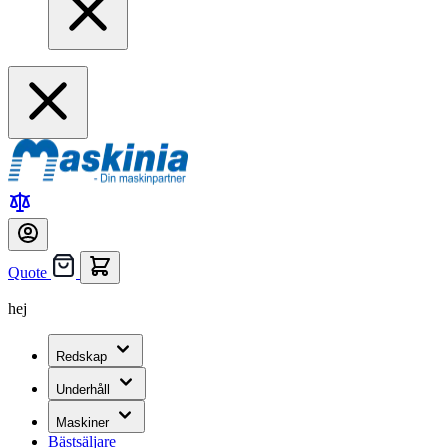
Quote
hej
Redskap
Underhåll
Maskiner
Bästsäljare