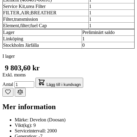
Service Kit,urea Filter
1
FILTER,AIR;BREATHER
1
Filter,transmission
1
Element,filter;fuel Cap
1
Lager
Preliminärt saldo
Linköping
1
Stockholm Järfälla
0
I lager
9 803,60 kr
Exkl. moms
Antal
Lägg till i kundvagn
Mer information
Märke:
Develon (Doosan)
Vikt(kg):
9
Serviceintervall:
2000
Generation:
-7