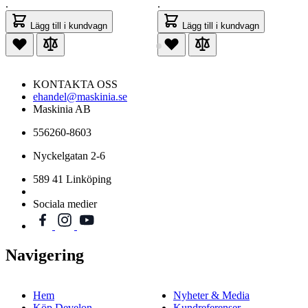
.
.
Lägg till i kundvagn
Lägg till i kundvagn
KONTAKTA OSS
ehandel@maskinia.se
Maskinia AB
556260-8603
Nyckelgatan 2-6
589 41 Linköping
Sociala medier
Navigering
Hem
Nyheter & Media
Köp Develon
Kundreferenser