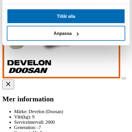
samlat in när du har använt deras tjänster.
Tillåt alla
Anpassa
Mer information
Märke:
Develon (Doosan)
Vikt(kg):
9
Serviceintervall:
2000
Generation:
-7