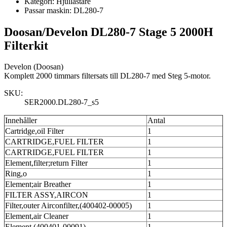
Kategori:
Hjullastare
Passar maskin:
DL280-7
Doosan/Develon DL280-7 Stage 5 2000H
Filterkit
Develon (Doosan)
Komplett 2000 timmars filtersats till DL280-7 med Steg 5-motor.
SKU:
SER2000.DL280-7_s5
Innehåller
Antal
Cartridge,oil Filter
1
CARTRIDGE,FUEL FILTER
1
CARTRIDGE,FUEL FILTER
1
Element,filter;return Filter
1
Ring,o
1
Element;air Breather
1
FILTER ASSY,AIRCON
1
Filter,outer Airconfilter,(400402-00005)
1
Element,air Cleaner
1
Element (400401-00091)
1