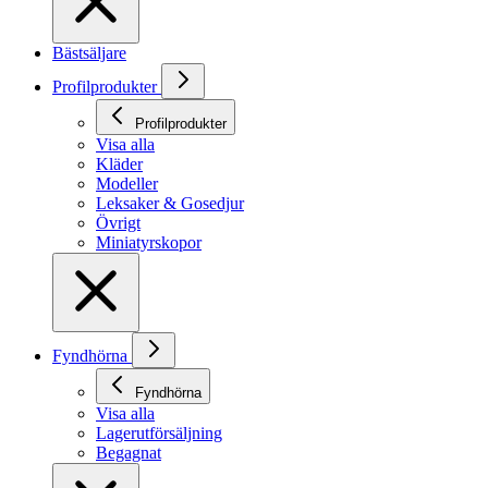
Bästsäljare
Profilprodukter
Profilprodukter
Visa alla
Kläder
Modeller
Leksaker & Gosedjur
Övrigt
Miniatyrskopor
Fyndhörna
Fyndhörna
Visa alla
Lagerutförsäljning
Begagnat