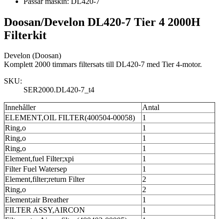
Passar maskin:
DL420-7
Doosan/Develon DL420-7 Tier 4 2000H
Filterkit
Develon (Doosan)
Komplett 2000 timmars filtersats till DL420-7 med Tier 4-motor.
SKU:
SER2000.DL420-7_t4
Innehåller
Antal
ELEMENT,OIL FILTER(400504-00058)
1
Ring,o
1
Ring,o
1
Ring,o
1
Element,fuel Filter;xpi
1
Filter Fuel Watersep
1
Element,filter;return Filter
2
Ring,o
2
Element;air Breather
1
FILTER ASSY,AIRCON
1