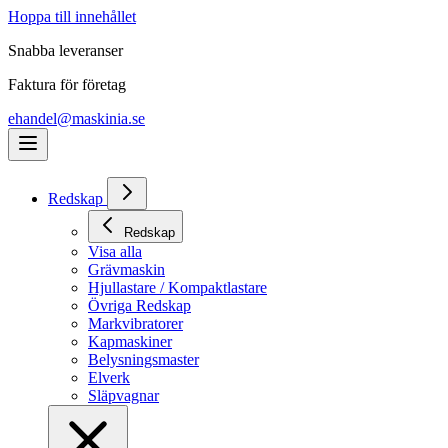
Hoppa till innehållet
Snabba leveranser
Faktura för företag
ehandel@maskinia.se
Redskap
Redskap
Visa alla
Grävmaskin
Hjullastare / Kompaktlastare
Övriga Redskap
Markvibratorer
Kapmaskiner
Belysningsmaster
Elverk
Släpvagnar