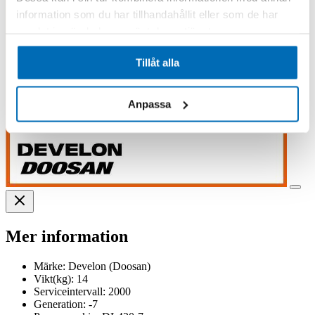
information som du har tillhandahållit eller som de har
samlat in när du har använt deras tjänster.
Tillåt alla
Anpassa
Mer information
Märke:
Develon (Doosan)
Vikt(kg):
14
Serviceintervall:
2000
Generation:
-7