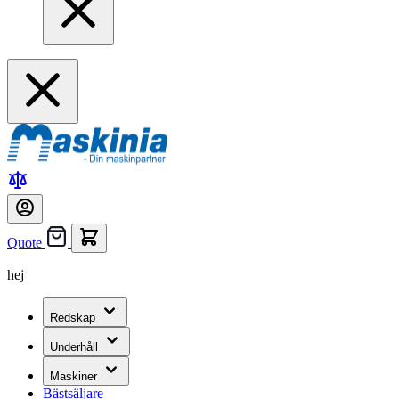
Quote
hej
Redskap
Underhåll
Maskiner
Bästsäljare