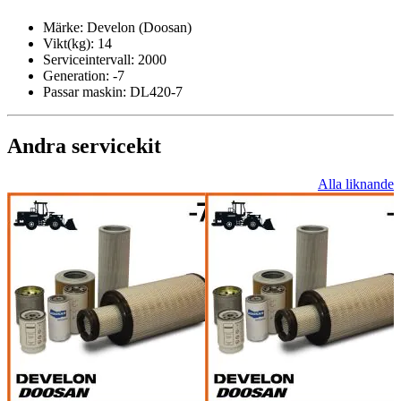
Märke:
Develon (Doosan)
Vikt(kg):
14
Serviceintervall:
2000
Generation:
-7
Passar maskin:
DL420-7
Andra servicekit
Alla liknande