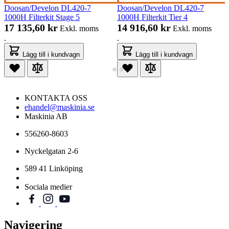
Doosan/Develon DL420-7
Doosan/Develon DL420-7
1000H Filterkit Stage 5
1000H Filterkit Tier 4
17 135,60 kr
14 916,60 kr
Exkl. moms
Exkl. moms
.
.
Lägg till i kundvagn
Lägg till i kundvagn
KONTAKTA OSS
ehandel@maskinia.se
Maskinia AB
556260-8603
Nyckelgatan 2-6
589 41 Linköping
Sociala medier
Navigering