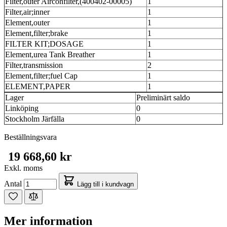
Filter,outer Airconfilter,(400402-00005)
1
Filter,air;inner
1
Element,outer
1
Element,filter;brake
1
FILTER KIT;DOSAGE
1
Element,urea Tank Breather
1
Filter,transmission
2
Element,filter;fuel Cap
1
ELEMENT,PAPER
1
Lager
Preliminärt saldo
Linköping
0
Stockholm Järfälla
0
Beställningsvara
19 668,60 kr
Exkl. moms
Antal
Lägg till i kundvagn
Mer information