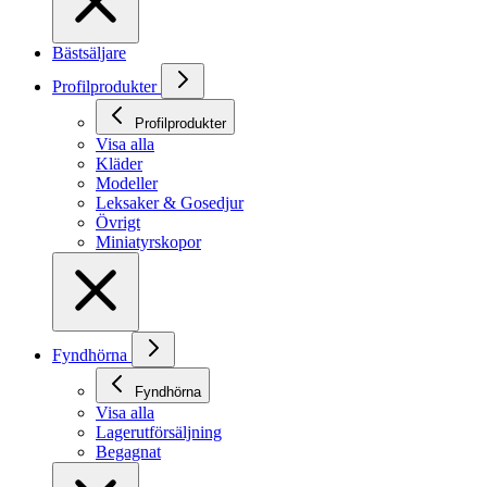
Bästsäljare
Profilprodukter
Profilprodukter
Visa alla
Kläder
Modeller
Leksaker & Gosedjur
Övrigt
Miniatyrskopor
Fyndhörna
Fyndhörna
Visa alla
Lagerutförsäljning
Begagnat