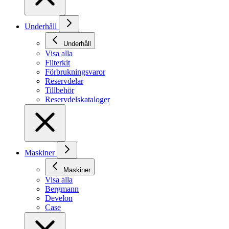
Underhåll
Underhåll
Visa alla
Filterkit
Förbrukningsvaror
Reservdelar
Tillbehör
Reservdelskataloger
Maskiner
Maskiner
Visa alla
Bergmann
Develon
Case