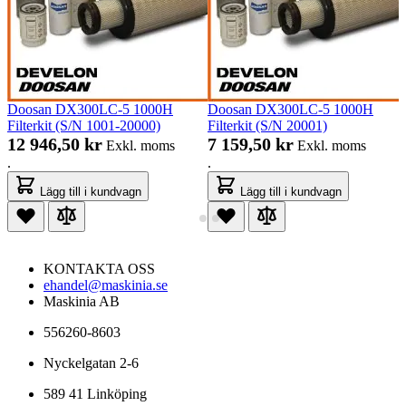
Doosan DX300LC-5 1000H
Doosan DX300LC-5 1000H
Filterkit (S/N 1001-20000)
Filterkit (S/N 20001)
12 946,50 kr
7 159,50 kr
Exkl. moms
Exkl. moms
.
.
Lägg till i kundvagn
Lägg till i kundvagn
KONTAKTA OSS
ehandel@maskinia.se
Maskinia AB
556260-8603
Nyckelgatan 2-6
589 41 Linköping