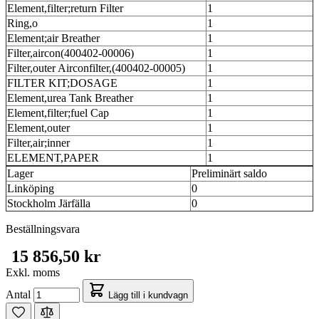
Element,filter;return Filter
1
Ring,o
1
Element;air Breather
1
Filter,aircon(400402-00006)
1
Filter,outer Airconfilter,(400402-00005)
1
FILTER KIT;DOSAGE
1
Element,urea Tank Breather
1
Element,filter;fuel Cap
1
Element,outer
1
Filter,air;inner
1
ELEMENT,PAPER
1
Lager
Preliminärt saldo
Linköping
0
Stockholm Järfälla
0
Beställningsvara
15 856,50 kr
Exkl. moms
Antal
Lägg till i kundvagn