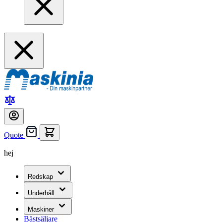
Quote
hej
Redskap
Underhåll
Maskiner
Bästsäljare