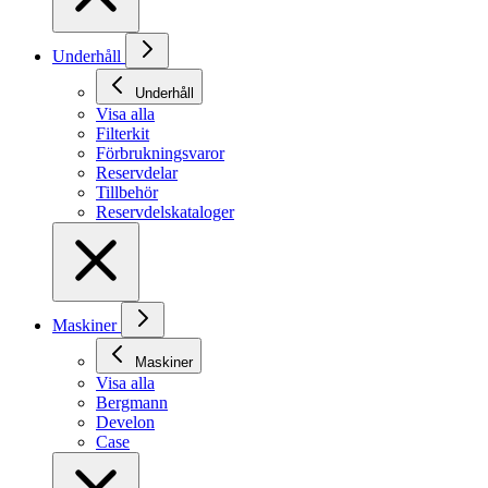
Underhåll
Underhåll
Visa alla
Filterkit
Förbrukningsvaror
Reservdelar
Tillbehör
Reservdelskataloger
Maskiner
Maskiner
Visa alla
Bergmann
Develon
Case