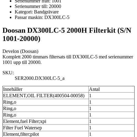
Serienummer från:
1001
Serienummer till:
20000
Kategori:
Bandgrävare
Passar maskin:
DX300LC-5
Doosan DX300LC-5 2000H Filterkit (S/N
1001-20000)
Develon (Doosan)
Komplett 2000 timmars filtersats till DX300LC-5 med serienummer
1001 upp till 20000.
SKU:
SER2000.DX300LC-5_a
Innehåller
Antal
ELEMENT,OIL FILTER(400504-00058)
1
Ring,o
1
Ring,o
1
Ring,o
1
Element,fuel Filter;xpi
1
Filter Fuel Watersep
1
Element,filter;pilot
1