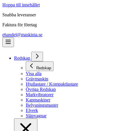
Hoppa till innehållet
Snabba leveranser
Faktura för företag
ehandel@maskinia.se
Redskap
Redskap
Visa alla
Grävmaskin
Hjullastare / Kompaktlastare
Övriga Redskap
Markvibratorer
Kapmaskiner
Belysningsmaster
Elverk
Släpvagnar