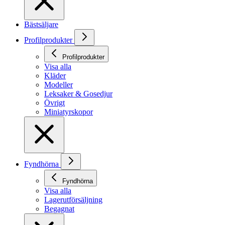
Bästsäljare
Profilprodukter
Profilprodukter
Visa alla
Kläder
Modeller
Leksaker & Gosedjur
Övrigt
Miniatyrskopor
Fyndhörna
Fyndhörna
Visa alla
Lagerutförsäljning
Begagnat