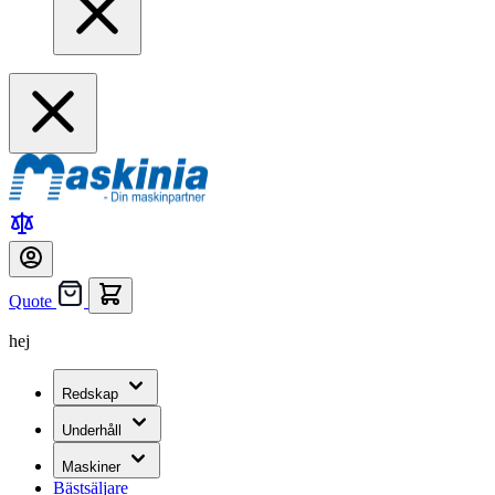
Quote
hej
Redskap
Underhåll
Maskiner
Bästsäljare