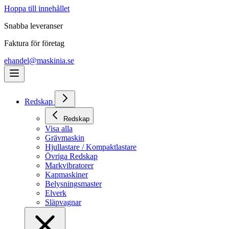
Hoppa till innehållet
Snabba leveranser
Faktura för företag
ehandel@maskinia.se
Redskap
Redskap
Visa alla
Grävmaskin
Hjullastare / Kompaktlastare
Övriga Redskap
Markvibratorer
Kapmaskiner
Belysningsmaster
Elverk
Släpvagnar