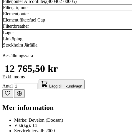
Filter,outer Airconfilter,(400402-00005)
Filter,air;inner
Element,outer
Element,filter;fuel Cap
Filter;breather
Lager
Linköping
Stockholm Järfälla
Beställningsvara
12 765,50 kr
Exkl. moms
Antal
Lägg till i kundvagn
Mer information
Märke:
Develon (Doosan)
Vikt(kg):
14
Serviceintervall:
2000