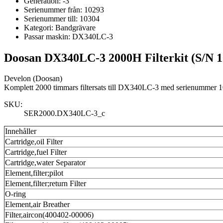
Generation:
-3
Serienummer från:
10293
Serienummer till:
10304
Kategori:
Bandgrävare
Passar maskin:
DX340LC-3
Doosan DX340LC-3 2000H Filterkit (S/N 1
Develon (Doosan)
Komplett 2000 timmars filtersats till DX340LC-3 med serienummer 10
SKU:
SER2000.DX340LC-3_c
Innehåller
Cartridge,oil Filter
Cartridge,fuel Filter
Cartridge,water Separator
Element,filter;pilot
Element,filter;return Filter
O-ring
Element,air Breather
Filter,aircon(400402-00006)