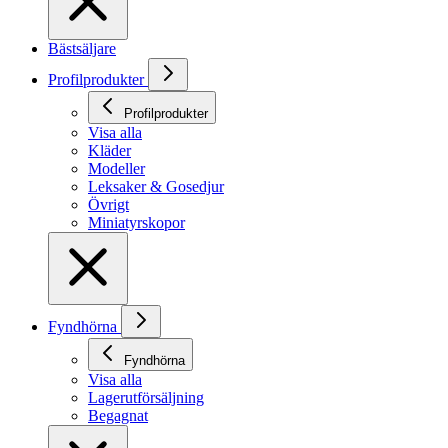
Bästsäljare
Profilprodukter
Profilprodukter
Visa alla
Kläder
Modeller
Leksaker & Gosedjur
Övrigt
Miniatyrskopor
Fyndhörna
Fyndhörna
Visa alla
Lagerutförsäljning
Begagnat