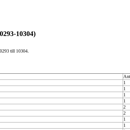
0293-10304)
293 till 10304.
Ant
1
1
1
1
2
2
1
1