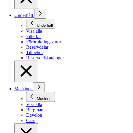
Underhåll
Underhåll
Visa alla
Filterkit
Förbrukningsvaror
Reservdelar
Tillbehör
Reservdelskataloger
Maskiner
Maskiner
Visa alla
Bergmann
Develon
Case