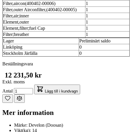
Filter,aircon(400402-00006)
1
Filter,outer Airconfilter,(400402-00005)
1
Filter,air;inner
1
Element,outer
1
Element,filter;fuel Cap
1
Filter;breather
1
Lager
Preliminärt saldo
Linköping
0
Stockholm Järfälla
0
Beställningsvara
12 231,50 kr
Exkl. moms
Antal
Lägg till i kundvagn
Mer information
Märke:
Develon (Doosan)
Vikt(kg):
14