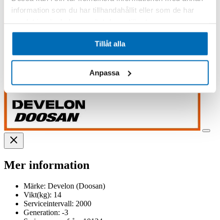
information som du har tillhandahållit eller som de har
samlat in när du har använt deras tjänster.
Tillåt alla
Anpassa
Mer information
Märke:
Develon (Doosan)
Vikt(kg):
14
Serviceintervall:
2000
Generation:
-3