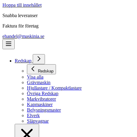
Hoppa till innehållet
Snabba leveranser
Faktura för företag
ehandel@maskinia.se
Redskap
Redskap
Visa alla
Grävmaskin
Hjullastare / Kompaktlastare
Övriga Redskap
Markvibratorer
Kapmaskiner
Belysningsmaster
Elverk
Släpvagnar