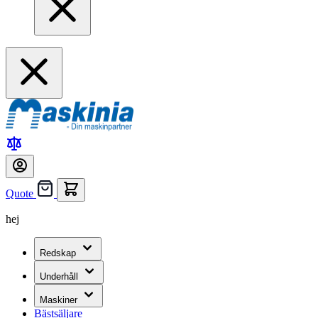
Quote
hej
Redskap
Underhåll
Maskiner
Bästsäljare