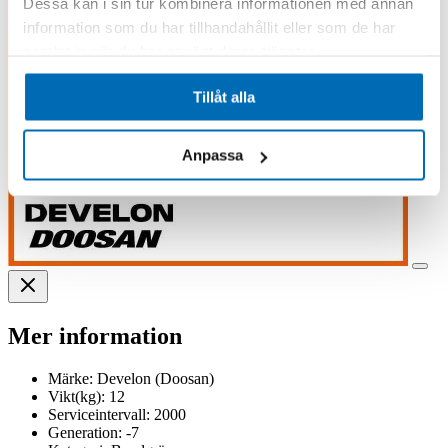
Dessa kan i sin tur kombinera informationen med annan
information som du har tillhandahållit eller som de har
samlat in när du har använt deras tjänster.
Tillåt alla
Anpassa
Mer information
Märke:
Develon (Doosan)
Vikt(kg):
12
Serviceintervall:
2000
Generation:
-7