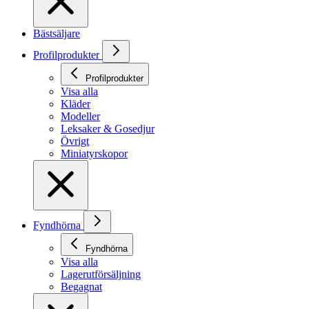
Bästsäljare
Profilprodukter
Profilprodukter
Visa alla
Kläder
Modeller
Leksaker & Gosedjur
Övrigt
Miniatyrskopor
Fyndhörna
Fyndhörna
Visa alla
Lagerutförsäljning
Begagnat