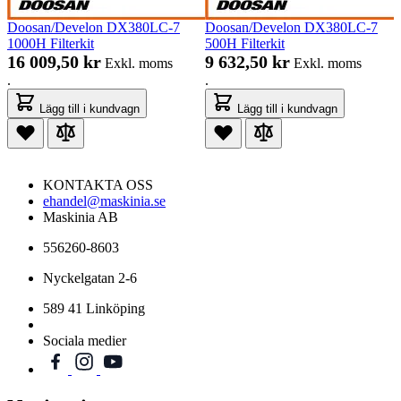
Doosan/Develon DX380LC-7
Doosan/Develon DX380LC-7
1000H Filterkit
500H Filterkit
16 009,50 kr
9 632,50 kr
Exkl. moms
Exkl. moms
.
.
Lägg till i kundvagn
Lägg till i kundvagn
KONTAKTA OSS
ehandel@maskinia.se
Maskinia AB
556260-8603
Nyckelgatan 2-6
589 41 Linköping
Sociala medier