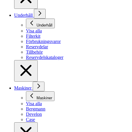
Underhåll
Underhåll
Visa alla
Filterkit
Förbrukningsvaror
Reservdelar
Tillbehör
Reservdelskataloger
Maskiner
Maskiner
Visa alla
Bergmann
Develon
Case