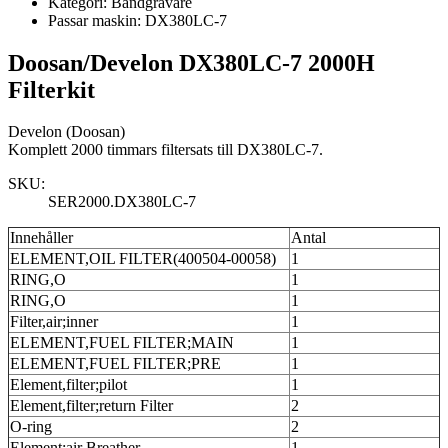
Kategori:
Bandgrävare
Passar maskin:
DX380LC-7
Doosan/Develon DX380LC-7 2000H
Filterkit
Develon (Doosan)
Komplett 2000 timmars filtersats till DX380LC-7.
SKU:
SER2000.DX380LC-7
Innehåller
Antal
ELEMENT,OIL FILTER(400504-00058)
1
RING,O
1
RING,O
1
Filter,air;inner
1
ELEMENT,FUEL FILTER;MAIN
1
ELEMENT,FUEL FILTER;PRE
1
Element,filter;pilot
1
Element,filter;return Filter
2
O-ring
2
Element;air Breather
1