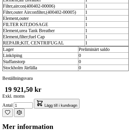
Filter,aircon(400402-00006)
1
Filter,outer Airconfilter,(400402-00005)
1
Element,outer
1
FILTER KIT;DOSAGE
1
Element,urea Tank Breather
1
Element,filter;fuel Cap
1
REPAIR;KIT, CENTRIFUGAL
1
Lager
Preliminärt saldo
Linköping
0
Staffanstorp
0
Stockholm Järfälla
0
Beställningsvara
19 921,50 kr
Exkl. moms
Antal
Lägg till i kundvagn
Mer information